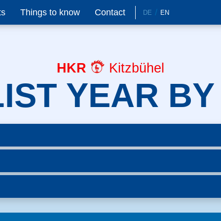
ts
Things to know
Contact
DE
EN
HKR
Kitzbühel
IST YEAR BY