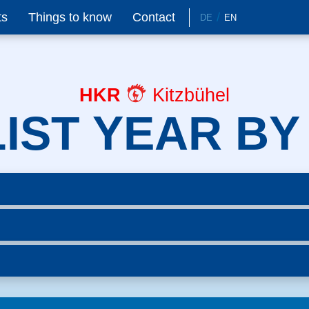
ts
Things to know
Contact
DE
EN
HKR
Kitzbühel
IST YEAR BY