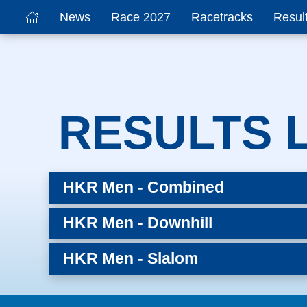
News
Race 2027
Racetracks
Resul
RESULTS L
HKR Men - Combined
HKR Men - Downhill
HKR Men - Slalom