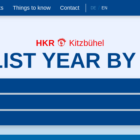
ts
Things to know
Contact
DE
EN
HKR
Kitzbühel
IST YEAR BY