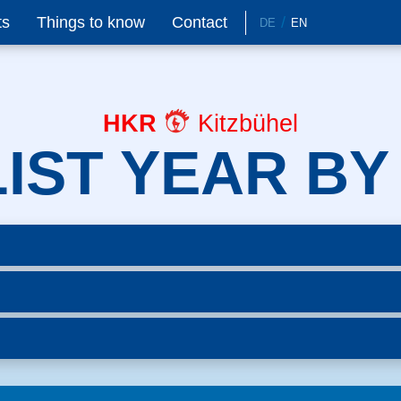
ts
Things to know
Contact
DE
EN
HKR
Kitzbühel
IST YEAR BY