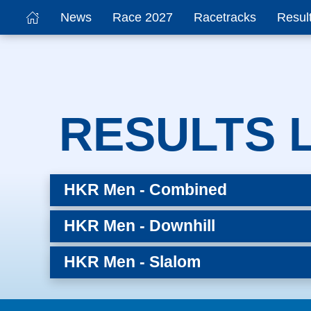
News
Race 2027
Racetracks
Resul
RESULTS L
HKR Men - Combined
HKR Men - Downhill
HKR Men - Slalom