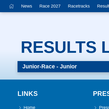
News
Race 2027
Racetracks
Resul
RESULTS L
Junior-Race - Junior
LINKS
PRE
Home
Press