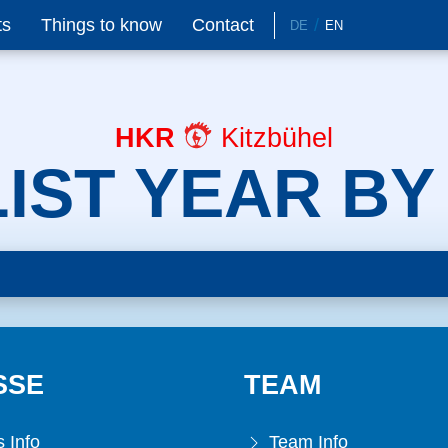
ts
Things to know
Contact
DE
EN
HKR
Kitzbühel
IST YEAR BY
SSE
TEAM
 Info
Team Info