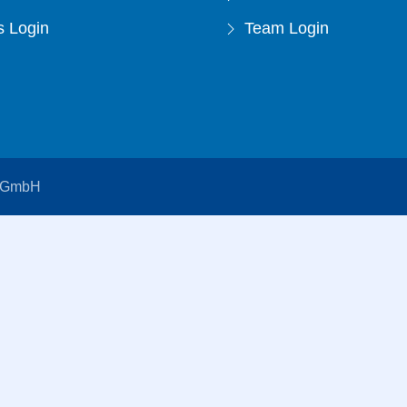
 Login
Team Login
s GmbH