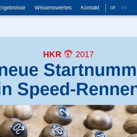
Ergebnisse
Wissenswertes
Kontakt
DE
EN
HKR
2017
e neue Startnum
in Speed-Renne