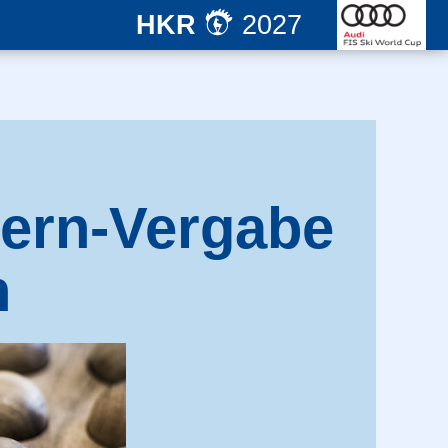
HKR
2027
mern-Vergabe
n