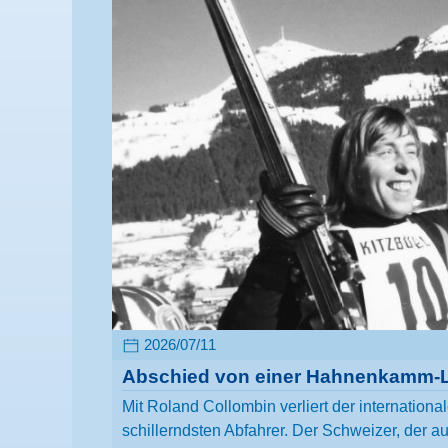
2026/07/11
Abschied von einer Hahnenkamm-
Mit Roland Collombin verliert der internationa
schillerndsten Abfahrer. Der Schweizer, der a