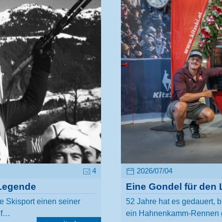
4
2026/07/04
Legende
Eine Gondel für den 
le Skisport einen seiner
52 Jahre hat es gedauert, b
uf…
ein Hahnenkamm-Rennen g