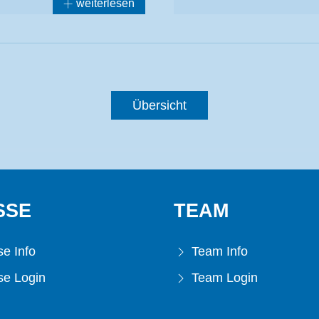
weiterlesen
Übersicht
SSE
TEAM
e Info
Team Info
e Login
Team Login