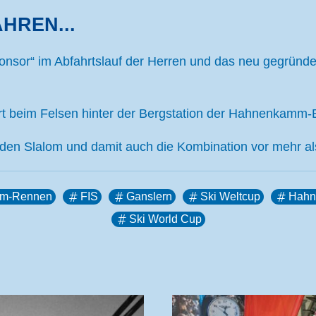
AHREN...
nsor“ im Abfahrtslauf der Herren und das neu gegründete
hrt beim Felsen hinter der Bergstation der Hahnenkamm-B
 den Slalom und damit auch die Kombination vor mehr als
m-Rennen
FIS
Ganslern
Ski Weltcup
Hahn
Ski World Cup