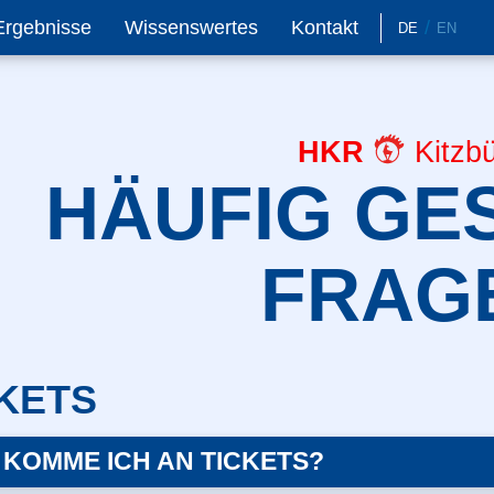
Ergebnisse
Wissenswertes
Kontakt
DE
EN
HKR
Kitzbü
HÄUFIG GE
FRAG
KETS
 KOMME ICH AN TICKETS?