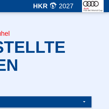
HKR
2027
hel
STELLTE
EN