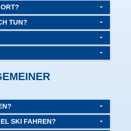
 ORT?
CH TUN?
GEMEINER
EN?
EL SKI FAHREN?