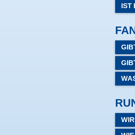
IST
FA
GIB
GIB
WAS
RUN
WIR