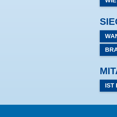
WIE
SI
WAN
BRA
MIT
IST