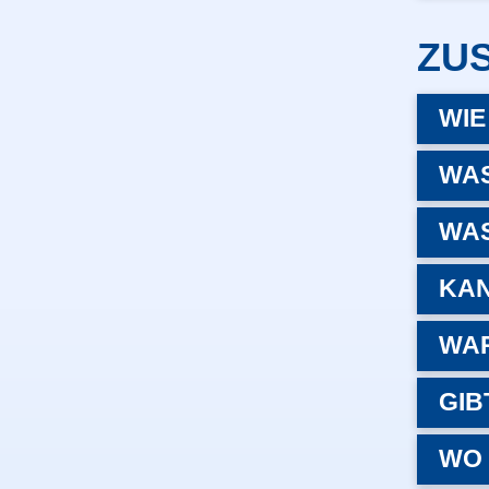
ZU
WIE
WAS
WAS
KAN
WAR
GIB
WO 