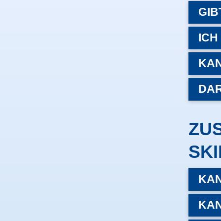
GIB
ICH
KAN
DAR
ZU
SKI
KAN
KAN