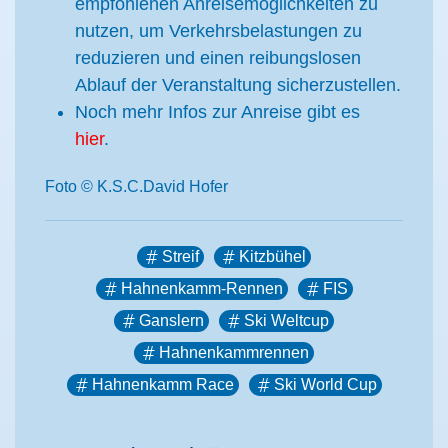
empfohlenen Anreisemöglichkeiten zu
nutzen, um Verkehrsbelastungen zu
reduzieren und einen reibungslosen
Ablauf der Veranstaltung sicherzustellen.
Noch mehr Infos zur Anreise gibt es
hier
.
Foto © K.S.C.David Hofer
Streif
Kitzbühel
Hahnenkamm-Rennen
FIS
Ganslern
Ski Weltcup
Hahnenkammrennen
Hahnenkamm Race
Ski World Cup