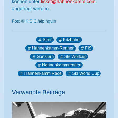
können unter
ticket@hahnenkamm.com
angefragt werden.
Foto © K.S.C./alpinguin
Streif
Kitzbühel
Hahnenkamm-Rennen
FIS
Ganslern
Ski Weltcup
Hahnenkammrennen
Hahnenkamm Race
Ski World Cup
Verwandte Beiträge