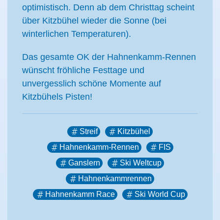
optimistisch. Denn ab dem Christtag scheint
über Kitzbühel wieder die Sonne (bei
winterlichen Temperaturen).
Das gesamte OK der Hahnenkamm-Rennen
wünscht fröhliche Festtage und
unvergesslich schöne Momente auf
Kitzbühels Pisten!
Streif
Kitzbühel
Hahnenkamm-Rennen
FIS
Ganslern
Ski Weltcup
Hahnenkammrennen
Hahnenkamm Race
Ski World Cup