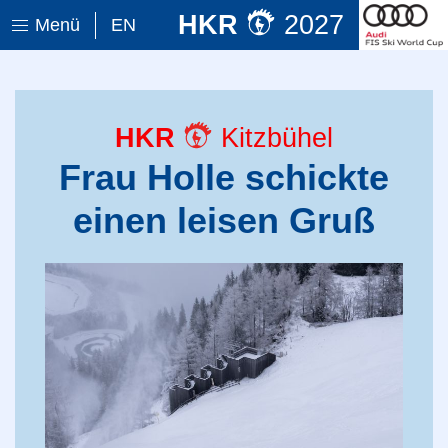
HKR
2027
Menü
EN
HKR
Kitzbühel
Frau Holle schickte
einen leisen Gruß