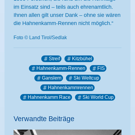
im Einsatz sind – teils auch ehrenamtlich.
Ihnen allen gilt unser Dank – ohne sie wären
die Hahnenkamm-Rennen nicht möglich.“
Foto © Land Tirol/Sedlak
Streif
Kitzbühel
Hahnenkamm-Rennen
FIS
Ganslern
Ski Weltcup
Hahnenkammrennen
Hahnenkamm Race
Ski World Cup
Verwandte Beiträge