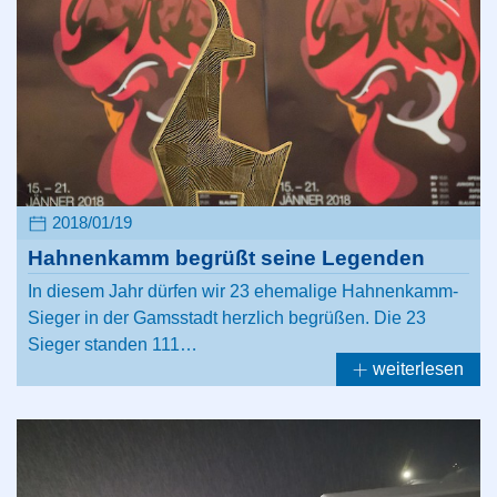
2018/01/19
Hahnenkamm begrüßt seine Legenden
In diesem Jahr dürfen wir 23 ehemalige Hahnenkamm-
Sieger in der Gamsstadt herzlich begrüßen. Die 23
Sieger standen 111…
weiterlesen