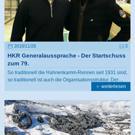
2018/11/28
3
HKR Generalaussprache - Der Startschuss
zum 79.
So traditionell die Hahnenkamm-Rennen seit 1931 sind,
so traditionell ist auch die Organisationsstruktur. Der…
weiterlesen