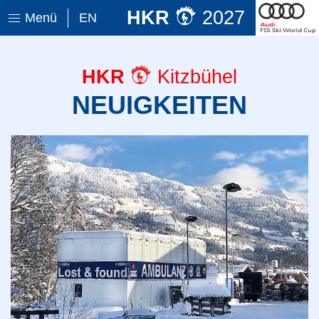
HKR
2027
Menü
EN
HKR
Kitzbühel
NEUIGKEITEN