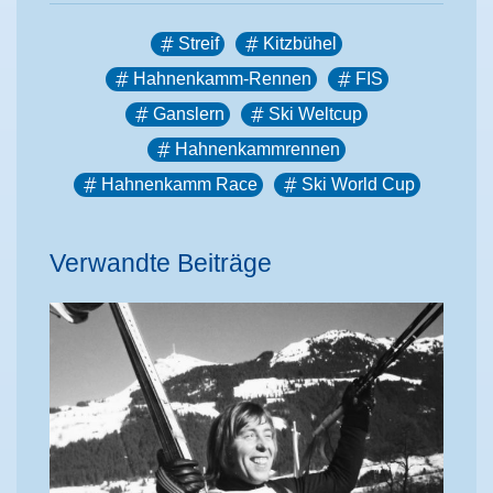
Streif
Kitzbühel
Hahnenkamm-Rennen
FIS
Ganslern
Ski Weltcup
Hahnenkammrennen
Hahnenkamm Race
Ski World Cup
Verwandte Beiträge