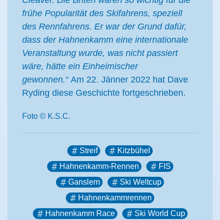
Cleaver. Die Briten waren so wichtig für die
frühe Popularität des Skifahrens, speziell
des Rennfahrens. Er war der Grund dafür,
dass der Hahnenkamm eine internationale
Veranstaltung wurde, was nicht passiert
wäre, hätte ein Einheimischer
gewonnen.“
Am 22. Jänner 2022 hat Dave
Ryding diese Geschichte fortgeschrieben.
Foto © K.S.C.
Streif
Kitzbühel
Hahnenkamm-Rennen
FIS
Ganslern
Ski Weltcup
Hahnenkammrennen
Hahnenkamm Race
Ski World Cup