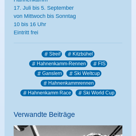
17. Juli bis 5. September
von Mittwoch bis Sonntag
10 bis 16 Uhr
Eintritt frei
Streif
Kitzbühel
Hahnenkamm-Rennen
FIS
Ganslern
Ski Weltcup
Hahnenkammrennen
Hahnenkamm Race
Ski World Cup
Verwandte Beiträge