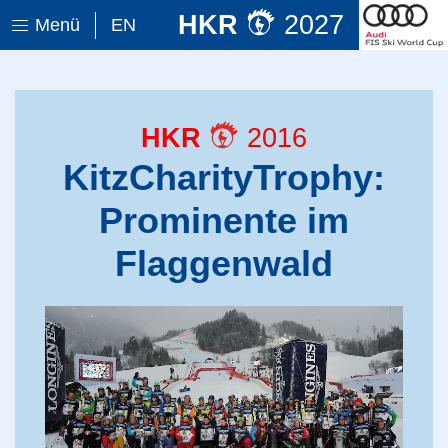
HKR
2027
Menü
EN
HKR
2016
KitzCharityTrophy:
Prominente im
Flaggenwald