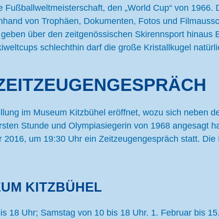
e Fußballweltmeisterschaft, den „World Cup“ von 1966. D
nhand von Trophäen, Dokumenten, Fotos und Filmausschn
ben über den zeitgenössischen Skirennsport hinaus Ein
eltcups schlechthin darf die große Kristallkugel natürlic
ZEITZEUGENGESPRÄCH
llung im Museum Kitzbühel eröffnet, wozu sich neben d
r ersten Stunde und Olympiasiegerin von 1968 angesagt 
2016, um 19:30 Uhr ein Zeitzeugengespräch statt. Die 
UM KITZBÜHEL
is 18 Uhr; Samstag von 10 bis 18 Uhr. 1. Februar bis 15