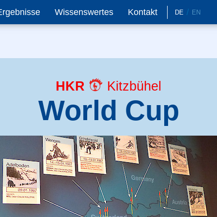
Ergebnisse
Wissenswertes
Kontakt
DE
EN
HKR
Kitzbühel
World Cup