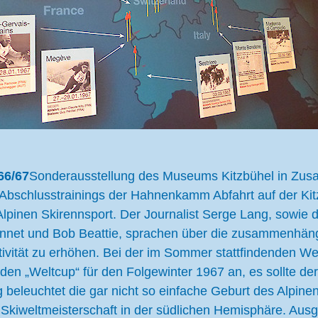
66/67
Sonderausstellung des Museums Kitzbühel in Zusa
 Abschlusstrainings der Hahnenkamm Abfahrt auf der Kit
nen Skirennsport. Der Journalist Serge Lang, sowie di
net und Bob Beattie, sprachen über die zusammenhäng
ivität zu erhöhen. Bei der im Sommer stattfindenden Welt
n „Weltcup“ für den Folgewinter 1967 an, es sollte der S
beleuchtet die gar nicht so einfache Geburt des Alpinen 
 Skiweltmeisterschaft in der südlichen Hemisphäre. Aus