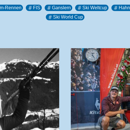
m-Rennen
FIS
Ganslern
Ski Weltcup
Hahn
Ski World Cup