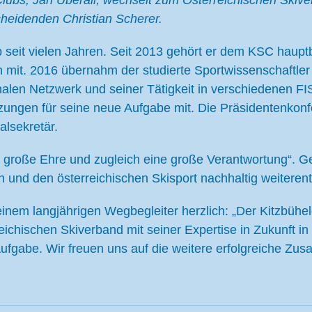
lubs, Jan Überall, wechselt zum Österreichischen Skive
heidenden Christian Scherer.
 seit vielen Jahren. Seit 2013 gehört er dem KSC hauptbe
t. 2016 übernahm der studierte Sportwissenschaftler d
onalen Netzwerk und seiner Tätigkeit in verschiedenen F
tzungen für seine neue Aufgabe mit. Die Präsidentenkon
alsekretär.
ne große Ehre und zugleich eine große Verantwortung“.
 und den österreichischen Skisport nachhaltig weiterent
inem langjährigen Wegbegleiter herzlich: „Der Kitzbühele
reichischen Skiverband mit seiner Expertise in Zukunft i
Aufgabe. Wir freuen uns auf die weitere erfolgreiche 