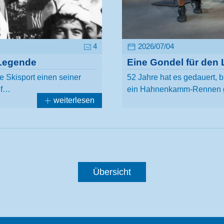
4
2026/07/04
Legende
Eine Gondel für den 
le Skisport einen seiner
52 Jahre hat es gedauert, b
uf…
ein Hahnenkamm-Rennen g
weiterlesen
Übersicht