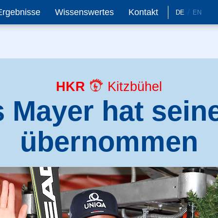
Ergebnisse
Wissenswertes
Kontakt
DE
EN
HKR
Kitzbühel
s Mayer hat sein
übernommen