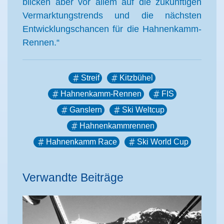
blicken aber vor allem auf die zukünftigen
Vermarktungstrends und die nächsten
Entwicklungschancen für die Hahnenkamm-
Rennen.“
Streif
Kitzbühel
Hahnenkamm-Rennen
FIS
Ganslern
Ski Weltcup
Hahnenkammrennen
Hahnenkamm Race
Ski World Cup
Verwandte Beiträge