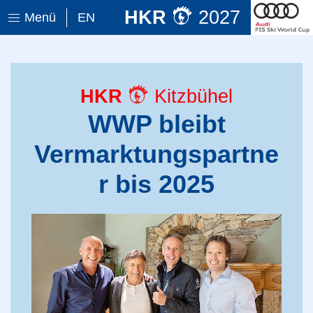
HKR
2027
Menü
EN
HKR
Kitzbühel
WWP bleibt
Vermarktungspartne
r bis 2025