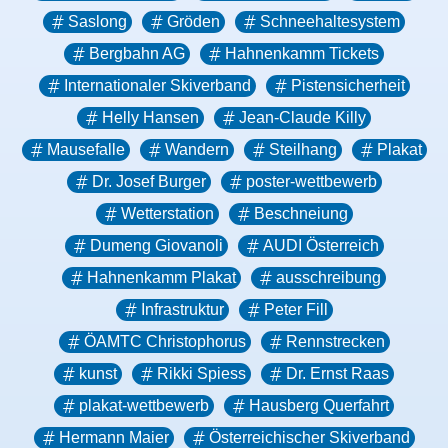
Saslong
Gröden
Schneehaltesystem
Bergbahn AG
Hahnenkamm Tickets
Internationaler Skiverband
Pistensicherheit
Helly Hansen
Jean-Claude Killy
Mausefalle
Wandern
Steilhang
Plakat
Dr. Josef Burger
poster-wettbewerb
Wetterstation
Beschneiung
Dumeng Giovanoli
AUDI Österreich
Hahnenkamm Plakat
ausschreibung
Infrastruktur
Peter Fill
ÖAMTC Christophorus
Rennstrecken
kunst
Rikki Spiess
Dr. Ernst Raas
plakat-wettbewerb
Hausberg Querfahrt
Hermann Maier
Österreichischer Skiverband