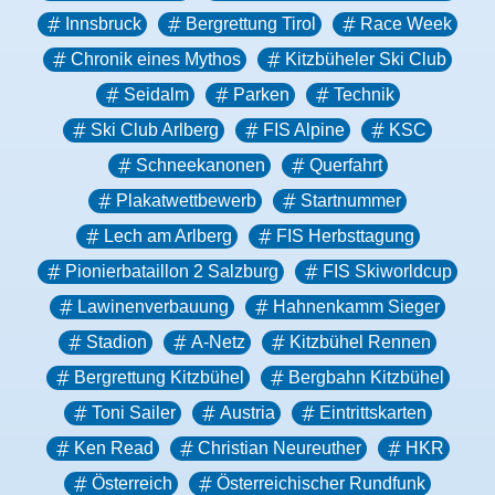
Innsbruck
Bergrettung Tirol
Race Week
Chronik eines Mythos
Kitzbüheler Ski Club
Seidalm
Parken
Technik
Ski Club Arlberg
FIS Alpine
KSC
Schneekanonen
Querfahrt
Plakatwettbewerb
Startnummer
Lech am Arlberg
FIS Herbsttagung
Pionierbataillon 2 Salzburg
FIS Skiworldcup
Lawinenverbauung
Hahnenkamm Sieger
Stadion
A-Netz
Kitzbühel Rennen
Bergrettung Kitzbühel
Bergbahn Kitzbühel
Toni Sailer
Austria
Eintrittskarten
Ken Read
Christian Neureuther
HKR
Österreich
Österreichischer Rundfunk