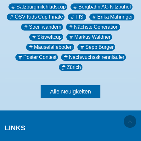
Salzburgmilchkidscup
Bergbahn AG Kitzbühel
ÖSV Kids Cup Finale
FISI
Erika Mahringer
Streif wandern
Nächste Generation
Skiweltcup
Markus Waldner
Mausefalleboden
Sepp Burger
Poster Contest
Nachwuchsskirennläufer
Zürich
Alle Neuigkeiten
LINKS