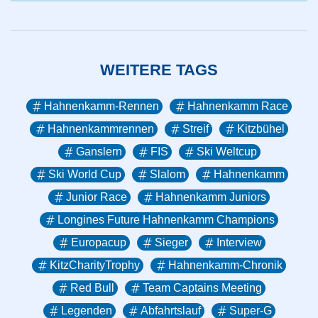
WEITERE TAGS
Hahnenkamm-Rennen
Hahnenkamm Race
Hahnenkammrennen
Streif
Kitzbühel
Ganslern
FIS
Ski Weltcup
Ski World Cup
Slalom
Hahnenkamm
Junior Race
Hahnenkamm Juniors
Longines Future Hahnenkamm Champions
Europacup
Sieger
Interview
KitzCharityTrophy
Hahnenkamm-Chronik
Red Bull
Team Captains Meeting
Legenden
Abfahrtslauf
Super-G