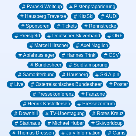
Paraski Weltcup
Pistenpräparierung
Hausberg Traverse
KitzSki
AUDI
Sponsoren
Tickets
Rennstrecke
Preisgeld
Deutscher Skiverband
ORF
Marcel Hirscher
Axel Naglich
Abfahrtssieger
Hannes Trinkl
ÖSV
Bundesheer
Seidlalmsprung
Samariterbund
Hausberg
Ski Alpin
Live
Österreischisches Bundesheer
Poster
Pressekonferenz
Fanzone
Henrik Kristoffersen
Pressezentrum
Downhill
TV-Übertragung
Rotes Kreuz
Starthaus
Michael Huber
Skiworldcup
Thomas Dressen
Jury Information
Gams