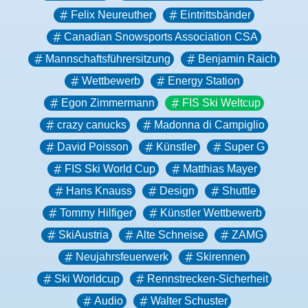
Felix Neureuther
Eintrittsbänder
Canadian Snowsports Association CSA
Mannschaftsführersitzung
Benjamin Raich
Wettbewerb
Energy Station
Egon Zimmermann
FIS Ski Weltcup
crazy canucks
Madonna di Campiglio
David Poisson
Künstler
Super G
FIS Ski World Cup
Matthias Mayer
Hans Knauss
Design
Shuttle
Tommy Hilfiger
Künstler Wettbewerb
SkiAustria
Alte Schneise
ZAMG
Neujahrsfeuerwerk
Skirennen
Ski Worldcup
Rennstrecken-Sicherheit
Audio
Walter Schuster