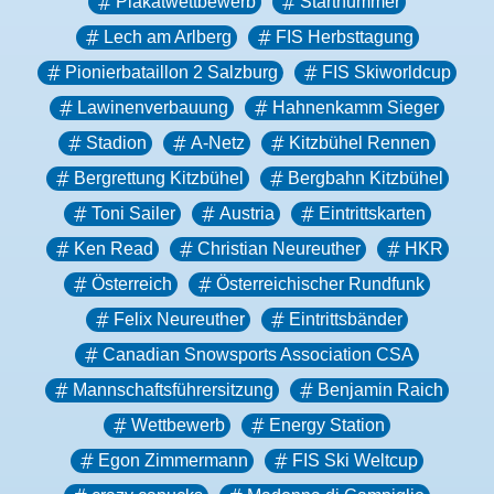
Plakatwettbewerb
Startnummer
Lech am Arlberg
FIS Herbsttagung
Pionierbataillon 2 Salzburg
FIS Skiworldcup
Lawinenverbauung
Hahnenkamm Sieger
Stadion
A-Netz
Kitzbühel Rennen
Bergrettung Kitzbühel
Bergbahn Kitzbühel
Toni Sailer
Austria
Eintrittskarten
Ken Read
Christian Neureuther
HKR
Österreich
Österreichischer Rundfunk
Felix Neureuther
Eintrittsbänder
Canadian Snowsports Association CSA
Mannschaftsführersitzung
Benjamin Raich
Wettbewerb
Energy Station
Egon Zimmermann
FIS Ski Weltcup