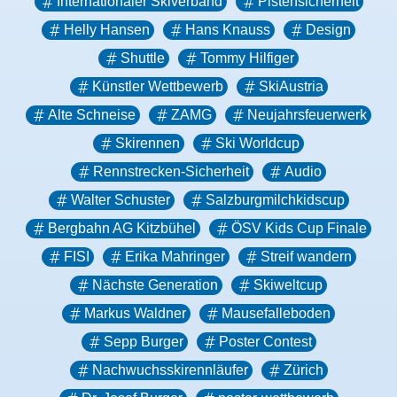
Internationaler Skiverband
Pistensicherheit
Helly Hansen
Hans Knauss
Design
Shuttle
Tommy Hilfiger
Künstler Wettbewerb
SkiAustria
Alte Schneise
ZAMG
Neujahrsfeuerwerk
Skirennen
Ski Worldcup
Rennstrecken-Sicherheit
Audio
Walter Schuster
Salzburgmilchkidscup
Bergbahn AG Kitzbühel
ÖSV Kids Cup Finale
FISI
Erika Mahringer
Streif wandern
Nächste Generation
Skiweltcup
Markus Waldner
Mausefalleboden
Sepp Burger
Poster Contest
Nachwuchsskirennläufer
Zürich