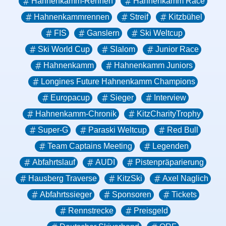
Hahnenkamm-Rennen
Hahnenkamm Race
Hahnenkammrennen
Streif
Kitzbühel
FIS
Ganslern
Ski Weltcup
Ski World Cup
Slalom
Junior Race
Hahnenkamm
Hahnenkamm Juniors
Longines Future Hahnenkamm Champions
Europacup
Sieger
Interview
Hahnenkamm-Chronik
KitzCharityTrophy
Super-G
Paraski Weltcup
Red Bull
Team Captains Meeting
Legenden
Abfahrtslauf
AUDI
Pistenpräparierung
Hausberg Traverse
KitzSki
Axel Naglich
Abfahrtssieger
Sponsoren
Tickets
Rennstrecke
Preisgeld