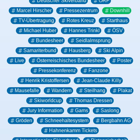
Deutscher Skiverband
ORF
Marcel Hirscher
Pressezentrum
Downhill
TV-Übertragung
Rotes Kreuz
Starthaus
Michael Huber
Hannes Trinkl
ÖSV
Bundesheer
Seidlalmsprung
Samariterbund
Hausberg
Ski Alpin
Live
Österreischisches Bundesheer
Poster
Pressekonferenz
Fanzone
Henrik Kristoffersen
Jean-Claude Killy
Mausefalle
Wandern
Steilhang
Plakat
Skiworldcup
Thomas Dressen
Jury Information
Gams
Saslong
Gröden
Schneehaltesystem
Bergbahn AG
Hahnenkamm Tickets