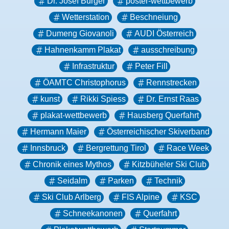
Dr. Josef Burger
poster-wettbewerb
Wetterstation
Beschneiung
Dumeng Giovanoli
AUDI Österreich
Hahnenkamm Plakat
ausschreibung
Infrastruktur
Peter Fill
ÖAMTC Christophorus
Rennstrecken
kunst
Rikki Spiess
Dr. Ernst Raas
plakat-wettbewerb
Hausberg Querfahrt
Hermann Maier
Österreichischer Skiverband
Innsbruck
Bergrettung Tirol
Race Week
Chronik eines Mythos
Kitzbüheler Ski Club
Seidalm
Parken
Technik
Ski Club Arlberg
FIS Alpine
KSC
Schneekanonen
Querfahrt