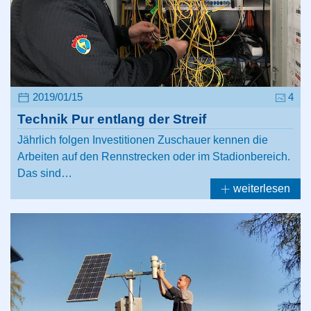
2019/01/15
4
Technik Pur entlang der Streif
Jährlich folgen Investitionen Zuschauer kennen die
Arbeiten auf den Rennstrecken oder im Stadionbereich.
Das sind…
weiterlesen