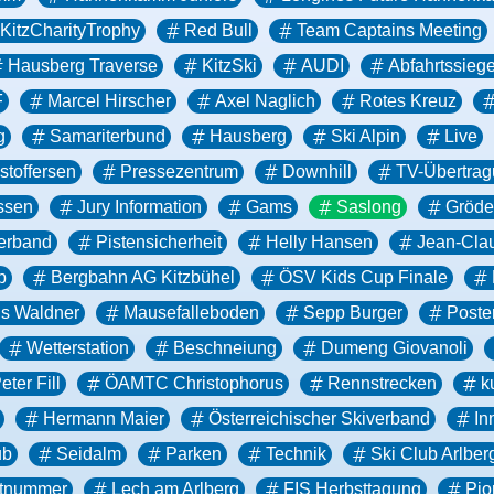
KitzCharityTrophy
Red Bull
Team Captains Meeting
Hausberg Traverse
KitzSki
AUDI
Abfahrtssiege
F
Marcel Hirscher
Axel Naglich
Rotes Kreuz
g
Samariterbund
Hausberg
Ski Alpin
Live
stoffersen
Pressezentrum
Downhill
TV-Übertra
ssen
Jury Information
Gams
Saslong
Gröd
verband
Pistensicherheit
Helly Hansen
Jean-Clau
p
Bergbahn AG Kitzbühel
ÖSV Kids Cup Finale
s Waldner
Mausefalleboden
Sepp Burger
Poste
Wetterstation
Beschneiung
Dumeng Giovanoli
eter Fill
ÖAMTC Christophorus
Rennstrecken
k
Hermann Maier
Österreichischer Skiverband
In
ub
Seidalm
Parken
Technik
Ski Club Arlber
rtnummer
Lech am Arlberg
FIS Herbsttagung
Pio