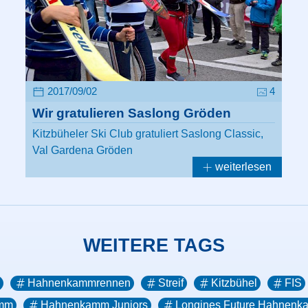
2017/09/02
4
Wir gratulieren Saslong Gröden
Kitzbüheler Ski Club gratuliert Saslong Classic,
Val Gardena Gröden
weiterlesen
WEITERE TAGS
Hahnenkammrennen
Streif
Kitzbühel
FIS
mm
Hahnenkamm Juniors
Longines Future Hahnen