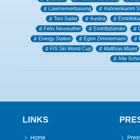
Lawinenverbauung
Hahnenkamm Si
Toni Sailer
Austria
Eintrittsk
Felix Neureuther
Eintrittsbänder
Energy Station
Egon Zimmermann
FIS Ski World Cup
Matthias Mayer
Alte Schn
LINKS
PRE
Home
Press