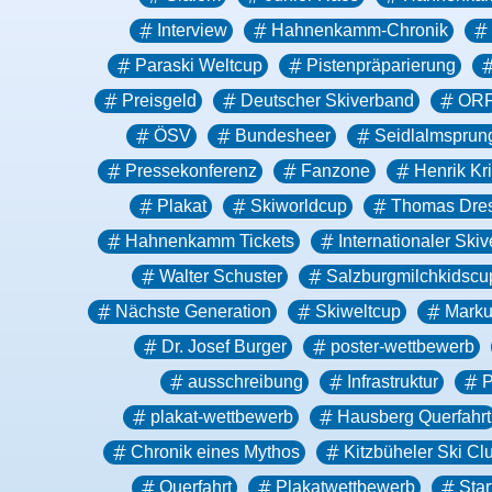
Interview
Hahnenkamm-Chronik
Paraski Weltcup
Pistenpräparierung
Preisgeld
Deutscher Skiverband
OR
ÖSV
Bundesheer
Seidlalmsprun
Pressekonferenz
Fanzone
Henrik Kri
Plakat
Skiworldcup
Thomas Dre
Hahnenkamm Tickets
Internationaler Ski
Walter Schuster
Salzburgmilchkidscu
Nächste Generation
Skiweltcup
Marku
Dr. Josef Burger
poster-wettbewerb
ausschreibung
Infrastruktur
P
plakat-wettbewerb
Hausberg Querfahrt
Chronik eines Mythos
Kitzbüheler Ski Cl
Querfahrt
Plakatwettbewerb
Sta