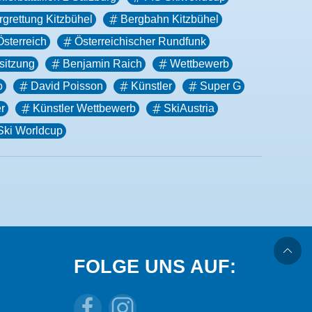
rgrettung Kitzbühel
Bergbahn Kitzbühel
Österreich
Österreichischer Rundfunk
sitzung
Benjamin Raich
Wettbewerb
o
David Poisson
Künstler
Super G
r
Künstler Wettbewerb
SkiAustria
Ski Worldcup
FOLGE UNS AUF: