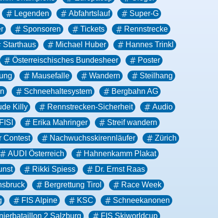
Legenden
Abfahrtslauf
Super-G
r
Sponsoren
Tickets
Rennstrecke
Starthaus
Michael Huber
Hannes Trinkl
Österreischisches Bundesheer
Poster
gung
Mausefalle
Wandern
Steilhang
en
Schneehaltesystem
Bergbahn AG
de Killy
Rennstrecken-Sicherheit
Audio
FISI
Erika Mahringer
Streif wandern
r Contest
Nachwuchsskirennläufer
Zürich
AUDI Österreich
Hahnenkamm Plakat
unst
Rikki Spiess
Dr. Ernst Raas
nsbruck
Bergrettung Tirol
Race Week
g
FIS Alpine
KSC
Schneekanonen
nierbataillon 2 Salzburg
FIS Skiworldcup