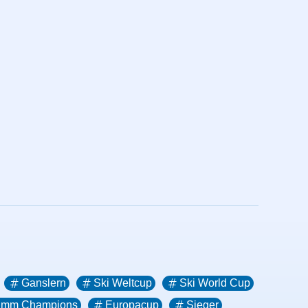
Ganslern
Ski Weltcup
Ski World Cup
kamm Champions
Europacup
Sieger