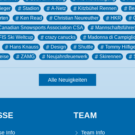
eger
Stadion
A-Netz
Kitzbühel Rennen
Be
arten
Ken Read
Christian Neureuther
HKR
Canadian Snowsports Association CSA
Mannschaftsführer
FIS Ski Weltcup
crazy canucks
Madonna di Campigli
Hans Knauss
Design
Shuttle
Tommy Hilfige
eise
ZAMG
Neujahrsfeuerwerk
Skirennen
Alle Neuigkeiten
SSE
TEAM
e Info
Team Info