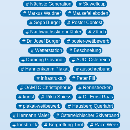
Nächste Generation
Skiweltcup
Markus Waldner
Mausefalleboden
Sepp Burger
Poster Contest
Nachwuchsskirennläufer
Zürich
Dr. Josef Burger
poster-wettbewerb
Wetterstation
Beschneiung
Dumeng Giovanoli
AUDI Österreich
Hahnenkamm Plakat
ausschreibung
Infrastruktur
Peter Fill
ÖAMTC Christophorus
Rennstrecken
kunst
Rikki Spiess
Dr. Ernst Raas
plakat-wettbewerb
Hausberg Querfahrt
Hermann Maier
Österreichischer Skiverband
Innsbruck
Bergrettung Tirol
Race Week