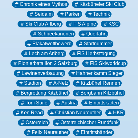
Chronik eines Mythos
Kitzbüheler Ski Club
Seidalm
Parken
Technik
Ski Club Arlberg
FIS Alpine
KSC
Schneekanonen
Querfahrt
Plakatwettbewerb
Startnummer
Lech am Arlberg
FIS Herbsttagung
Pionierbataillon 2 Salzburg
FIS Skiworldcup
Lawinenverbauung
Hahnenkamm Sieger
Stadion
A-Netz
Kitzbühel Rennen
Bergrettung Kitzbühel
Bergbahn Kitzbühel
Toni Sailer
Austria
Eintrittskarten
Ken Read
Christian Neureuther
HKR
Österreich
Österreichischer Rundfunk
Felix Neureuther
Eintrittsbänder