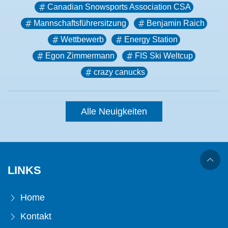
Canadian Snowsports Association CSA
Mannschaftsführersitzung
Benjamin Raich
Wettbewerb
Energy Station
Egon Zimmermann
FIS Ski Weltcup
crazy canucks
Alle Neuigkeiten
LINKS
Home
Kontakt