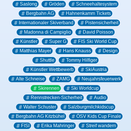
Saslong
Gröden
Schneehaltesystem
Bergbahn AG
Hahnenkamm Tickets
Internationaler Skiverband
Pistensicherheit
Madonna di Campiglio
David Poisson
Künstler
Super G
FIS Ski World Cup
Matthias Mayer
Hans Knauss
Design
Shuttle
Tommy Hilfiger
Künstler Wettbewerb
SkiAustria
Alte Schneise
ZAMG
Neujahrsfeuerwerk
Skirennen
Ski Worldcup
Rennstrecken-Sicherheit
Audio
Walter Schuster
Salzburgmilchkidscup
Bergbahn AG Kitzbühel
ÖSV Kids Cup Finale
FISI
Erika Mahringer
Streif wandern