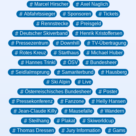
Marcel Hirscher
Axel Naglich
Abfahrtssieger
Sponsoren
Tickets
Rennstrecke
Preisgeld
Deutscher Skiverband
Henrik Kristoffersen
Pressezentrum
Downhill
TV-Übertragung
Rotes Kreuz
Starthaus
Michael Huber
Hannes Trinkl
ÖSV
Bundesheer
Seidlalmsprung
Samariterbund
Hausberg
Ski Alpin
Live
Österreischisches Bundesheer
Poster
Pressekonferenz
Fanzone
Helly Hansen
Jean-Claude Killy
Mausefalle
Wandern
Steilhang
Plakat
Skiworldcup
Thomas Dressen
Jury Information
Gams