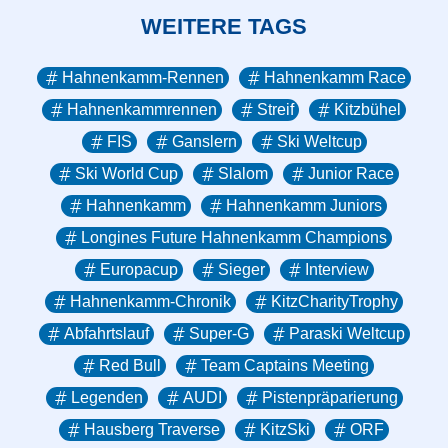
WEITERE TAGS
Hahnenkamm-Rennen
Hahnenkamm Race
Hahnenkammrennen
Streif
Kitzbühel
FIS
Ganslern
Ski Weltcup
Ski World Cup
Slalom
Junior Race
Hahnenkamm
Hahnenkamm Juniors
Longines Future Hahnenkamm Champions
Europacup
Sieger
Interview
Hahnenkamm-Chronik
KitzCharityTrophy
Abfahrtslauf
Super-G
Paraski Weltcup
Red Bull
Team Captains Meeting
Legenden
AUDI
Pistenpräparierung
Hausberg Traverse
KitzSki
ORF