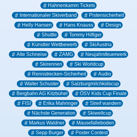
Hahnenkamm Tickets
Internationaler Skiverband
Pistensicherheit
Helly Hansen
Hans Knauss
Design
Shuttle
Tommy Hilfiger
Künstler Wettbewerb
SkiAustria
Alte Schneise
ZAMG
Neujahrsfeuerwerk
Skirennen
Ski Worldcup
Rennstrecken-Sicherheit
Audio
Walter Schuster
Salzburgmilchkidscup
Bergbahn AG Kitzbühel
ÖSV Kids Cup Finale
FISI
Erika Mahringer
Streif wandern
Nächste Generation
Skiweltcup
Markus Waldner
Mausefalleboden
Sepp Burger
Poster Contest