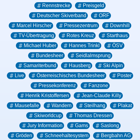
Rennstrecke
Preisgeld
Deutscher Skiverband
ORF
Marcel Hirscher
Pressezentrum
Downhill
TV-Übertragung
Rotes Kreuz
Starthaus
Michael Huber
Hannes Trinkl
ÖSV
Bundesheer
Seidlalmsprung
Samariterbund
Hausberg
Ski Alpin
Live
Österreischisches Bundesheer
Poster
Pressekonferenz
Fanzone
Henrik Kristoffersen
Jean-Claude Killy
Mausefalle
Wandern
Steilhang
Plakat
Skiworldcup
Thomas Dressen
Jury Information
Gams
Saslong
Gröden
Schneehaltesystem
Bergbahn AG