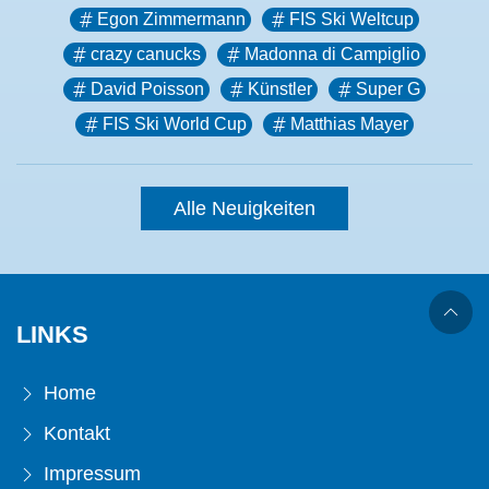
Egon Zimmermann
FIS Ski Weltcup
crazy canucks
Madonna di Campiglio
David Poisson
Künstler
Super G
FIS Ski World Cup
Matthias Mayer
Alle Neuigkeiten
LINKS
Home
Kontakt
Impressum