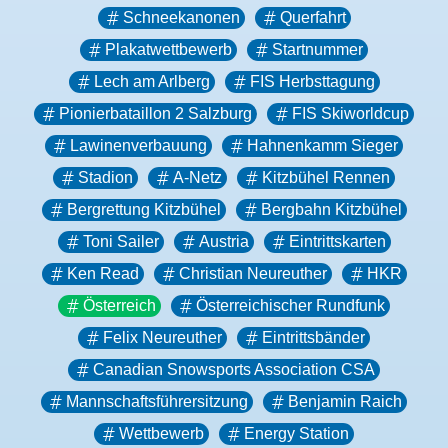
Schneekanonen
Querfahrt
Plakatwettbewerb
Startnummer
Lech am Arlberg
FIS Herbsttagung
Pionierbataillon 2 Salzburg
FIS Skiworldcup
Lawinenverbauung
Hahnenkamm Sieger
Stadion
A-Netz
Kitzbühel Rennen
Bergrettung Kitzbühel
Bergbahn Kitzbühel
Toni Sailer
Austria
Eintrittskarten
Ken Read
Christian Neureuther
HKR
Österreich
Österreichischer Rundfunk
Felix Neureuther
Eintrittsbänder
Canadian Snowsports Association CSA
Mannschaftsführersitzung
Benjamin Raich
Wettbewerb
Energy Station