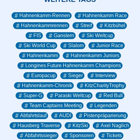
Hahnenkamm-Rennen
Hahnenkamm Race
Hahnenkammrennen
Streif
Kitzbühel
FIS
Ganslern
Ski Weltcup
Ski World Cup
Slalom
Junior Race
Hahnenkamm
Hahnenkamm Juniors
Longines Future Hahnenkamm Champions
Europacup
Sieger
Interview
Hahnenkamm-Chronik
KitzCharityTrophy
Super-G
Paraski Weltcup
Red Bull
Team Captains Meeting
Legenden
Abfahrtslauf
AUDI
Pistenpräparierung
Hausberg Traverse
KitzSki
Axel Naglich
Abfahrtssieger
Sponsoren
Tickets