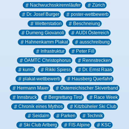
Nachwuchsskirennläufer
Zürich
Dr. Josef Burger
poster-wettbewerb
Wetterstation
Beschneiung
Dumeng Giovanoli
AUDI Österreich
Hahnenkamm Plakat
ausschreibung
Infrastruktur
Peter Fill
ÖAMTC Christophorus
Rennstrecken
kunst
Rikki Spiess
Dr. Ernst Raas
plakat-wettbewerb
Hausberg Querfahrt
Hermann Maier
Österreichischer Skiverband
Innsbruck
Bergrettung Tirol
Race Week
Chronik eines Mythos
Kitzbüheler Ski Club
Seidalm
Parken
Technik
Ski Club Arlberg
FIS Alpine
KSC