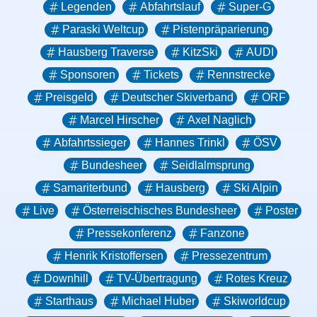
Legenden
Abfahrtslauf
Super-G
Paraski Weltcup
Pistenpräparierung
Hausberg Traverse
KitzSki
AUDI
Sponsoren
Tickets
Rennstrecke
Preisgeld
Deutscher Skiverband
ORF
Marcel Hirscher
Axel Naglich
Abfahrtssieger
Hannes Trinkl
ÖSV
Bundesheer
Seidlalmsprung
Samariterbund
Hausberg
Ski Alpin
Live
Österreischisches Bundesheer
Poster
Pressekonferenz
Fanzone
Henrik Kristoffersen
Pressezentrum
Downhill
TV-Übertragung
Rotes Kreuz
Starthaus
Michael Huber
Skiworldcup