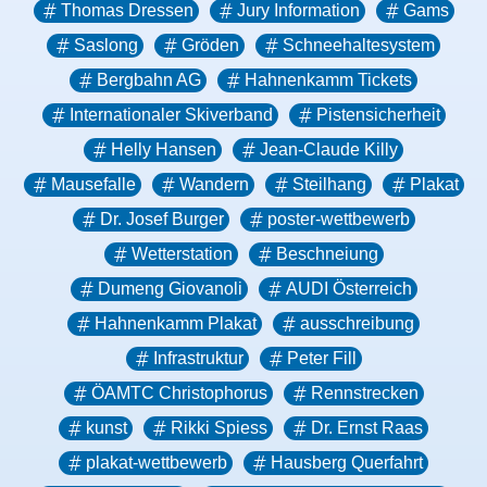
Thomas Dressen
Jury Information
Gams
Saslong
Gröden
Schneehaltesystem
Bergbahn AG
Hahnenkamm Tickets
Internationaler Skiverband
Pistensicherheit
Helly Hansen
Jean-Claude Killy
Mausefalle
Wandern
Steilhang
Plakat
Dr. Josef Burger
poster-wettbewerb
Wetterstation
Beschneiung
Dumeng Giovanoli
AUDI Österreich
Hahnenkamm Plakat
ausschreibung
Infrastruktur
Peter Fill
ÖAMTC Christophorus
Rennstrecken
kunst
Rikki Spiess
Dr. Ernst Raas
plakat-wettbewerb
Hausberg Querfahrt