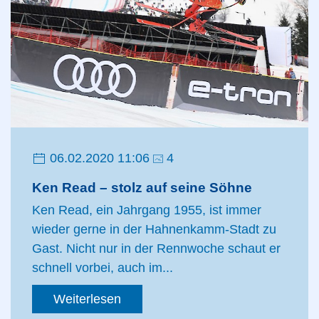
06.02.2020 11:06
4
Ken Read – stolz auf seine Söhne
Ken Read, ein Jahrgang 1955, ist immer
wieder gerne in der Hahnenkamm-Stadt zu
Gast. Nicht nur in der Rennwoche schaut er
schnell vorbei, auch im...
Weiterlesen