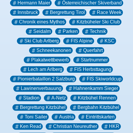
Hermann Maier
Österreichischer Skiverband
Innsbruck
Bergrettung Tirol
Race Week
Chronik eines Mythos
Kitzbüheler Ski Club
Seidalm
Parken
Technik
Ski Club Arlberg
FIS Alpine
KSC
Schneekanonen
Querfahrt
Plakatwettbewerb
Startnummer
Lech am Arlberg
FIS Herbsttagung
Pionierbataillon 2 Salzburg
FIS Skiworldcup
Lawinenverbauung
Hahnenkamm Sieger
Stadion
A-Netz
Kitzbühel Rennen
Bergrettung Kitzbühel
Bergbahn Kitzbühel
Toni Sailer
Austria
Eintrittskarten
Ken Read
Christian Neureuther
HKR