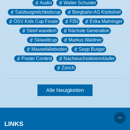
Audio
Walter Schuster
Salzburgmilchkidscup
Bergbahn AG Kitzbühel
ÖSV Kids Cup Finale
FISI
Erika Mahringer
Streif wandern
Nächste Generation
Skiweltcup
Markus Waldner
Mausefalleboden
Sepp Burger
Poster Contest
Nachwuchsskirennläufer
Zürich
Alle Neuigkeiten
LINKS