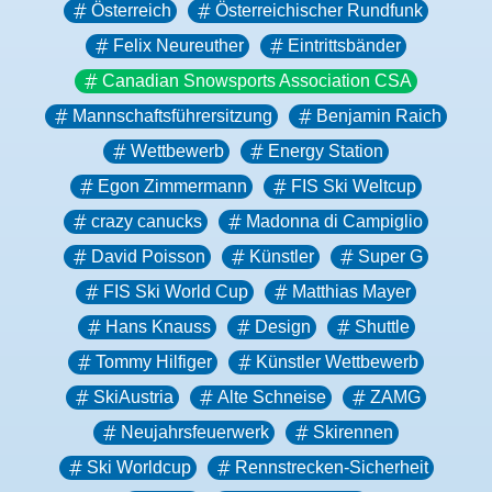
Österreich
Österreichischer Rundfunk
Felix Neureuther
Eintrittsbänder
Canadian Snowsports Association CSA
Mannschaftsführersitzung
Benjamin Raich
Wettbewerb
Energy Station
Egon Zimmermann
FIS Ski Weltcup
crazy canucks
Madonna di Campiglio
David Poisson
Künstler
Super G
FIS Ski World Cup
Matthias Mayer
Hans Knauss
Design
Shuttle
Tommy Hilfiger
Künstler Wettbewerb
SkiAustria
Alte Schneise
ZAMG
Neujahrsfeuerwerk
Skirennen
Ski Worldcup
Rennstrecken-Sicherheit