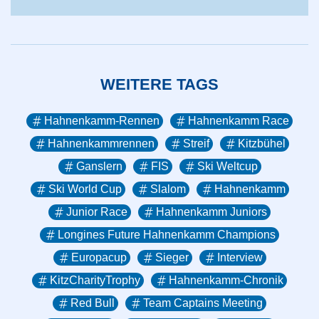
WEITERE TAGS
Hahnenkamm-Rennen
Hahnenkamm Race
Hahnenkammrennen
Streif
Kitzbühel
Ganslern
FIS
Ski Weltcup
Ski World Cup
Slalom
Hahnenkamm
Junior Race
Hahnenkamm Juniors
Longines Future Hahnenkamm Champions
Europacup
Sieger
Interview
KitzCharityTrophy
Hahnenkamm-Chronik
Red Bull
Team Captains Meeting