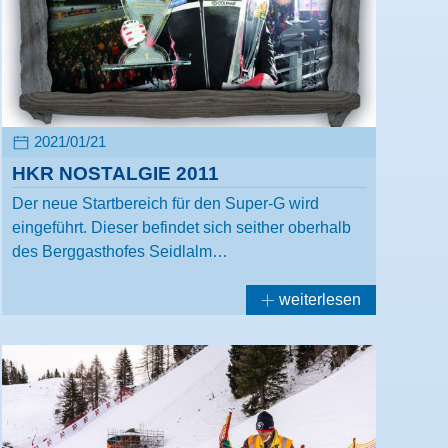
2021/01/21
HKR NOSTALGIE 2011
Der neue Startbereich für den Super-G wird
eingeführt. Dieser befindet sich seither oberhalb
des Berggasthofes Seidlalm…
weiterlesen