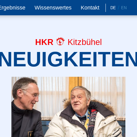
Ergebnisse
Wissenswertes
Kontakt
DE
EN
HKR
Kitzbühel
NEUIGKEITE