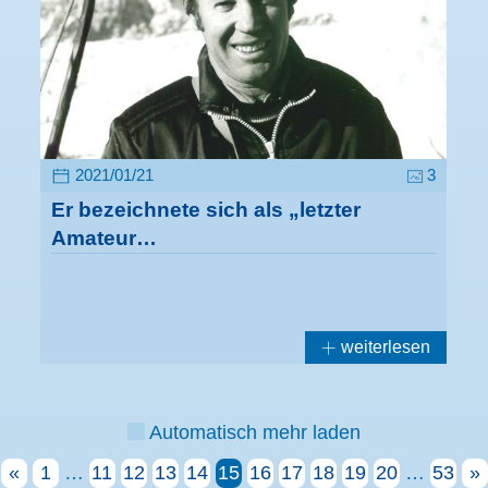
2021/01/21
3
Er bezeichnete sich als „letzter
Amateur…
weiterlesen
Automatisch mehr laden
«
1
…
11
12
13
14
15
16
17
18
19
20
…
53
»