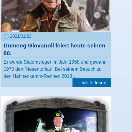
2021/01/23
Dumeng Giovanoli feiert heute seinen
80.
Er wurde Slalomsieger im Jahr 1968 und gewann
1970 den Riesentorlauf. Bei seinem Besuch zu
den Hahnenkamm-Rennen 2018…
weiterlesen