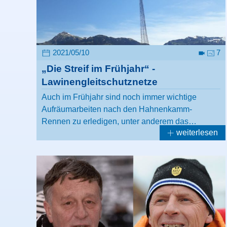
2021/05/10
7
„Die Streif im Frühjahr“ -
Lawinengleitschutznetze
Auch im Frühjahr sind noch immer wichtige
Aufräumarbeiten nach den Hahnenkamm-
Rennen zu erledigen, unter anderem das…
weiterlesen