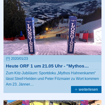
2020/01/23
Heute ORF 1 um 21.05 Uhr - "Mythos…
Zum Kitz-Jubiläum: Sportdoku „Mythos Hahnenkamm“
lässt Streif-Helden und Peter Filzmaier zu Wort kommen
Am 23. Jänner…
weiterlesen