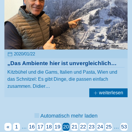
2020/01/22
„Das Ambiente hier ist unvergleichlich…
Kitzbühel und die Gams, Italien und Pasta, Wien und
das Schnitzel: Es gibt Dinge, die passen einfach
zusammen. Didier…
weiterlesen
Automatisch mehr laden
«
1
…
16
17
18
19
20
21
22
23
24
25
…
53