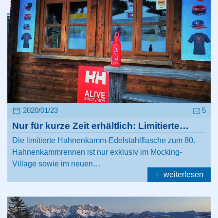
2020/01/23
5
Nur für kurze Zeit erhältlich: Limitierte…
Die limitierte Hahnenkamm-Edelstahlflasche zum 80.
Hahnenkammrennen ist nur exklusiv im Mocking-
Village sowie im neuen…
weiterlesen