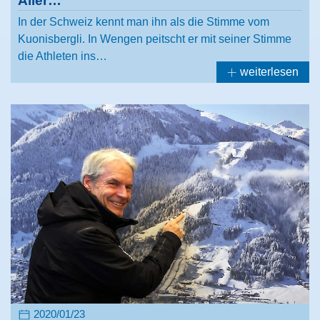
Aller…
In der Schweiz kennt man ihn als die Stimme vom
Kuonisbergli. In Wengen peitscht er mit seiner Stimme
die Athleten ins…
weiterlesen
2020/01/23