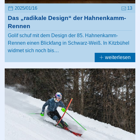
2025/01/16
13
Das „radikale Design“ der Hahnenkamm-
Rennen
Golif schuf mit dem Design der 85. Hahnenkamm-
Rennen einen Blickfang in Schwarz-Weiß. In Kitzbühel
widmet sich noch bis…
weiterlesen