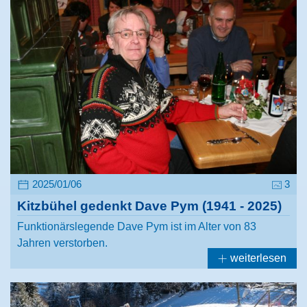
2025/01/06
3
Kitzbühel gedenkt Dave Pym (1941 - 2025)
Funktionärslegende Dave Pym ist im Alter von 83
Jahren verstorben.
weiterlesen