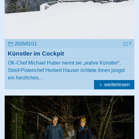
2025/01/11
7
Künstler im Cockpit
OK-Chef Michael Huber nennt sie „wahre Künstler“,
Streif-Pistenchef Herbert Hauser richtete ihnen jüngst
ein herzliches…
weiterlesen