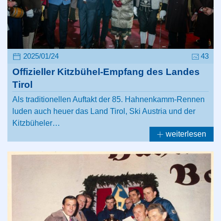
2025/01/24
43
Offizieller Kitzbühel-Empfang des Landes
Tirol
Als traditionellen Auftakt der 85. Hahnenkamm-Rennen
luden auch heuer das Land Tirol, Ski Austria und der
Kitzbüheler…
weiterlesen