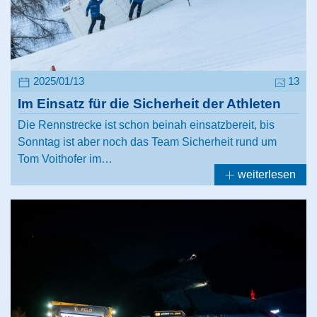
2025/01/13
13
Im Einsatz für die Sicherheit der Athleten
Die Rennstrecke ist schon beinah einsatzbereit, bis
Sonntag ist aber noch das Team Sicherheit rund um
Tom Voithofer im…
weiterlesen