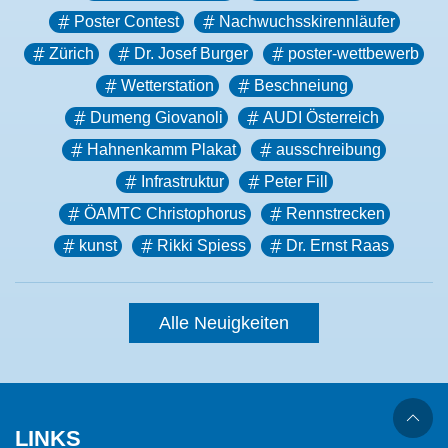
Poster Contest
Nachwuchsskirennläufer
Zürich
Dr. Josef Burger
poster-wettbewerb
Wetterstation
Beschneiung
Dumeng Giovanoli
AUDI Österreich
Hahnenkamm Plakat
ausschreibung
Infrastruktur
Peter Fill
ÖAMTC Christophorus
Rennstrecken
kunst
Rikki Spiess
Dr. Ernst Raas
Alle Neuigkeiten
LINKS