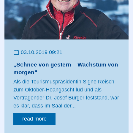
03.10.2019 09:21
„Schnee von gestern – Wachstum von
morgen“
Als die Tourismuspräsidentin Signe Reisch
zum Oktober-Hoangascht lud und als
Vortragender Dr. Josef Burger feststand, war
es klar, dass im Saal der...
read more