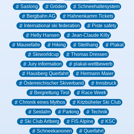
Saslong
Gröden
Schneehaltesystem
Bergbahn AG
Hahnenkamm Tickets
International ski federation
Piste safety
Helly Hansen
Jean-Claude Killy
Mausefalle
Hiking
Steilhang
Plakat
Skiworldcup
Thomas Dressen
Jury information
plakat-wettbewerb
Hausberg Querfahrt
Hermann Maier
Österreichischer Skiverband
Innsbruck
Bergrettung Tirol
Race Week
Chronik eines Mythos
Kitzbüheler Ski Club
Seidalm
Parking
Technik
Ski Club Arlberg
FIS Alpine
KSC
Schneekanonen
Querfahrt