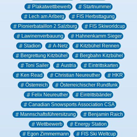
Plakatwettbewerb
Startnummer
Lech am Arlberg
FIS Herbsttagung
Pionierbataillon 2 Salzburg
FIS Skiworldcup
Lawinenverbauung
Hahnenkamm Sieger
Stadion
A-Netz
Kitzbühel Rennen
Bergrettung Kitzbühel
Bergbahn Kitzbühel
Toni Sailer
Austria
Eintrittskarten
Ken Read
Christian Neureuther
HKR
Österreich
Österreichischer Rundfunk
Felix Neureuther
Eintrittsbänder
Canadian Snowsports Association CSA
Mannschaftsführersitzung
Benjamin Raich
Wettbewerb
Energy Station
Egon Zimmermann
FIS Ski Weltcup