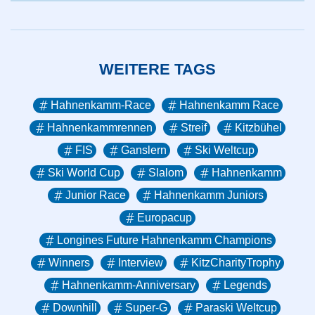
WEITERE TAGS
Hahnenkamm-Race
Hahnenkamm Race
Hahnenkammrennen
Streif
Kitzbühel
FIS
Ganslern
Ski Weltcup
Ski World Cup
Slalom
Hahnenkamm
Junior Race
Hahnenkamm Juniors
Europacup
Longines Future Hahnenkamm Champions
Winners
Interview
KitzCharityTrophy
Hahnenkamm-Anniversary
Legends
Downhill
Super-G
Paraski Weltcup