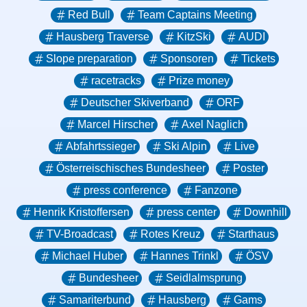
Red Bull
Team Captains Meeting
Hausberg Traverse
KitzSki
AUDI
Slope preparation
Sponsoren
Tickets
racetracks
Prize money
Deutscher Skiverband
ORF
Marcel Hirscher
Axel Naglich
Abfahrtssieger
Ski Alpin
Live
Österreischisches Bundesheer
Poster
press conference
Fanzone
Henrik Kristoffersen
press center
Downhill
TV-Broadcast
Rotes Kreuz
Starthaus
Michael Huber
Hannes Trinkl
ÖSV
Bundesheer
Seidlalmsprung
Samariterbund
Hausberg
Gams