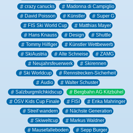
crazy canucks
Madonna di Campiglio
David Poisson
Künstler
Super G
FIS Ski World Cup
Matthias Mayer
Hans Knauss
Design
Shuttle
Tommy Hilfiger
Künstler Wettbewerb
SkiAustria
Alte Schneise
ZAMG
Neujahrsfeuerwerk
Skirennen
Ski Worldcup
Rennstrecken-Sicherheit
Audio
Walter Schuster
Salzburgmilchkidscup
Bergbahn AG Kitzbühel
ÖSV Kids Cup Finale
FISI
Erika Mahringer
Streif wandern
Nächste Generation
Skiweltcup
Markus Waldner
Mausefalleboden
Sepp Burger