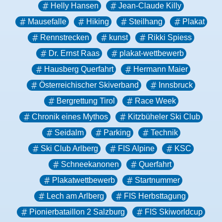
Helly Hansen
Jean-Claude Killy
Mausefalle
Hiking
Steilhang
Plakat
Rennstrecken
kunst
Rikki Spiess
Dr. Ernst Raas
plakat-wettbewerb
Hausberg Querfahrt
Hermann Maier
Österreichischer Skiverband
Innsbruck
Bergrettung Tirol
Race Week
Chronik eines Mythos
Kitzbüheler Ski Club
Seidalm
Parking
Technik
Ski Club Arlberg
FIS Alpine
KSC
Schneekanonen
Querfahrt
Plakatwettbewerb
Startnummer
Lech am Arlberg
FIS Herbsttagung
Pionierbataillon 2 Salzburg
FIS Skiworldcup