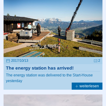
2017/10/13
2
The energy station has arrived!
The energy station was delivered to the Start-House
yesterday
weiterlesen