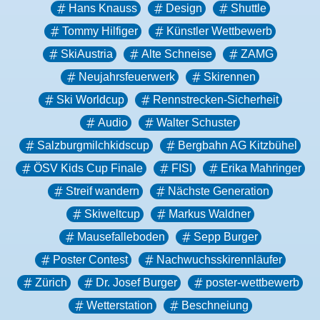
Hans Knauss
Design
Shuttle
Tommy Hilfiger
Künstler Wettbewerb
SkiAustria
Alte Schneise
ZAMG
Neujahrsfeuerwerk
Skirennen
Ski Worldcup
Rennstrecken-Sicherheit
Audio
Walter Schuster
Salzburgmilchkidscup
Bergbahn AG Kitzbühel
ÖSV Kids Cup Finale
FISI
Erika Mahringer
Streif wandern
Nächste Generation
Skiweltcup
Markus Waldner
Mausefalleboden
Sepp Burger
Poster Contest
Nachwuchsskirennläufer
Zürich
Dr. Josef Burger
poster-wettbewerb
Wetterstation
Beschneiung