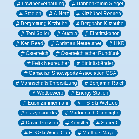
Lawinenverbauung
Hahnenkamm Sieger
Stadion
A-Netz
Kitzbühel Rennen
Bergrettung Kitzbühel
Bergbahn Kitzbühel
Toni Sailer
Austria
Eintrittskarten
Ken Read
Christian Neureuther
HKR
Österreich
Österreichischer Rundfunk
Felix Neureuther
Eintrittsbänder
Canadian Snowsports Association CSA
Mannschaftsführersitzung
Benjamin Raich
Wettbewerb
Energy Station
Egon Zimmermann
FIS Ski Weltcup
crazy canucks
Madonna di Campiglio
David Poisson
Künstler
Super G
FIS Ski World Cup
Matthias Mayer