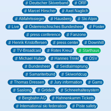
Deutscher Skiverband
ORF
Marcel Hirscher
Axel Naglich
Abfahrtssieger
Hausberg
Ski Alpin
Live
Österreischisches Bundesheer
Poster
press conference
Fanzone
Henrik Kristoffersen
press center
Downhill
TV-Broadcast
Rotes Kreuz
Starthaus
Michael Huber
Hannes Trinkl
ÖSV
Bundesheer
Seidlalmsprung
Samariterbund
Skiworldcup
Thomas Dressen
Jury information
Gams
Saslong
Gröden
Schneehaltesystem
Bergbahn AG
Hahnenkamm Tickets
International ski federation
Piste safety