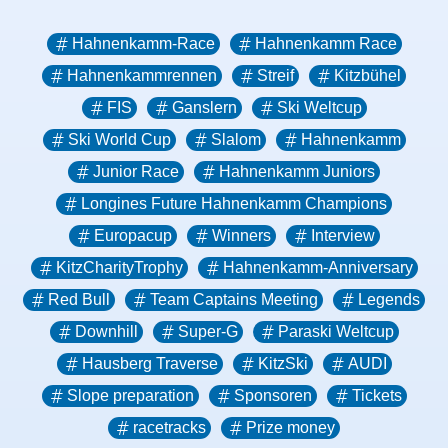
Hahnenkamm-Race
Hahnenkamm Race
Hahnenkammrennen
Streif
Kitzbühel
FIS
Ganslern
Ski Weltcup
Ski World Cup
Slalom
Hahnenkamm
Junior Race
Hahnenkamm Juniors
Longines Future Hahnenkamm Champions
Europacup
Winners
Interview
KitzCharityTrophy
Hahnenkamm-Anniversary
Red Bull
Team Captains Meeting
Legends
Downhill
Super-G
Paraski Weltcup
Hausberg Traverse
KitzSki
AUDI
Slope preparation
Sponsoren
Tickets
racetracks
Prize money