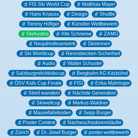
FIS Ski World Cup
Matthias Mayer
Hans Knauss
Design
Shuttle
Tommy Hilfiger
Künstler Wettbewerb
SkiAustria
Alte Schneise
ZAMG
Neujahrsfeuerwerk
Skirennen
Ski Worldcup
Rennstrecken-Sicherheit
Audio
Walter Schuster
Salzburgmilchkidscup
Bergbahn AG Kitzbühel
ÖSV Kids Cup Finale
FISI
Erika Mahringer
Streif wandern
Nächste Generation
Skiweltcup
Markus Waldner
Mausefalleboden
Sepp Burger
Poster Contest
Nachwuchsskirennläufer
Zürich
Dr. Josef Burger
poster-wettbewerb