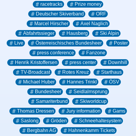
racetracks
Prize money
Deutscher Skiverband
ORF
Marcel Hirscher
Axel Naglich
Abfahrtssieger
Hausberg
Ski Alpin
Live
Österreischisches Bundesheer
Poster
press conference
Fanzone
Henrik Kristoffersen
press center
Downhill
TV-Broadcast
Rotes Kreuz
Starthaus
Michael Huber
Hannes Trinkl
ÖSV
Bundesheer
Seidlalmsprung
Samariterbund
Skiworldcup
Thomas Dressen
Jury information
Gams
Saslong
Gröden
Schneehaltesystem
Bergbahn AG
Hahnenkamm Tickets