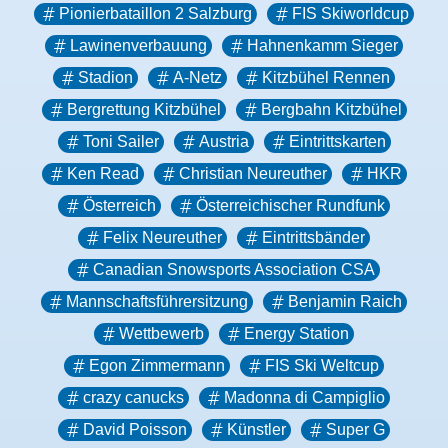
Pionierbataillon 2 Salzburg
FIS Skiworldcup
Lawinenverbauung
Hahnenkamm Sieger
Stadion
A-Netz
Kitzbühel Rennen
Bergrettung Kitzbühel
Bergbahn Kitzbühel
Toni Sailer
Austria
Eintrittskarten
Ken Read
Christian Neureuther
HKR
Österreich
Österreichischer Rundfunk
Felix Neureuther
Eintrittsbänder
Canadian Snowsports Association CSA
Mannschaftsführersitzung
Benjamin Raich
Wettbewerb
Energy Station
Egon Zimmermann
FIS Ski Weltcup
crazy canucks
Madonna di Campiglio
David Poisson
Künstler
Super G