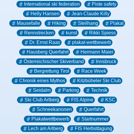
International ski federation
Piste safety
Helly Hansen
Jean-Claude Killy
Mausefalle
Hiking
Steilhang
Plakat
Rennstrecken
kunst
Rikki Spiess
Dr. Ernst Raas
plakat-wettbewerb
Hausberg Querfahrt
Hermann Maier
Österreichischer Skiverband
Innsbruck
Bergrettung Tirol
Race Week
Chronik eines Mythos
Kitzbüheler Ski Club
Seidalm
Parking
Technik
Ski Club Arlberg
FIS Alpine
KSC
Schneekanonen
Querfahrt
Plakatwettbewerb
Startnummer
Lech am Arlberg
FIS Herbsttagung