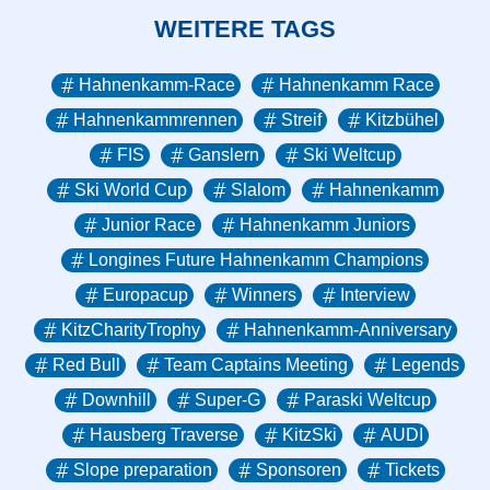
WEITERE TAGS
Hahnenkamm-Race
Hahnenkamm Race
Hahnenkammrennen
Streif
Kitzbühel
FIS
Ganslern
Ski Weltcup
Ski World Cup
Slalom
Hahnenkamm
Junior Race
Hahnenkamm Juniors
Longines Future Hahnenkamm Champions
Europacup
Winners
Interview
KitzCharityTrophy
Hahnenkamm-Anniversary
Red Bull
Team Captains Meeting
Legends
Downhill
Super-G
Paraski Weltcup
Hausberg Traverse
KitzSki
AUDI
Slope preparation
Sponsoren
Tickets