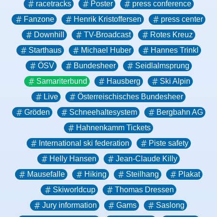
racetracks
Poster
press conference
Fanzone
Henrik Kristoffersen
press center
Downhill
TV-Broadcast
Rotes Kreuz
Starthaus
Michael Huber
Hannes Trinkl
ÖSV
Bundesheer
Seidlalmsprung
Samariterbund
Hausberg
Ski Alpin
Live
Österreischisches Bundesheer
Gröden
Schneehaltesystem
Bergbahn AG
Hahnenkamm Tickets
International ski federation
Piste safety
Helly Hansen
Jean-Claude Killy
Mausefalle
Hiking
Steilhang
Plakat
Skiworldcup
Thomas Dressen
Jury information
Gams
Saslong