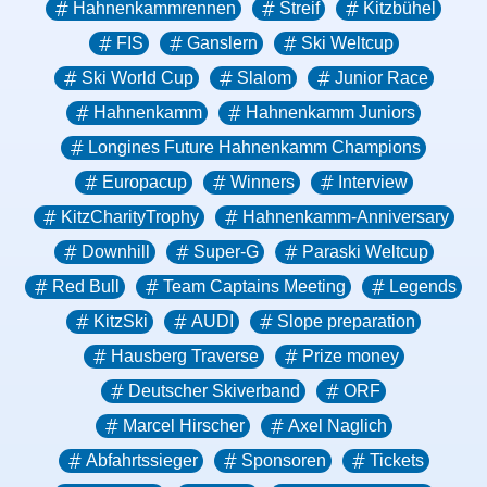
Hahnenkammrennen
Streif
Kitzbühel
FIS
Ganslern
Ski Weltcup
Ski World Cup
Slalom
Junior Race
Hahnenkamm
Hahnenkamm Juniors
Longines Future Hahnenkamm Champions
Europacup
Winners
Interview
KitzCharityTrophy
Hahnenkamm-Anniversary
Downhill
Super-G
Paraski Weltcup
Red Bull
Team Captains Meeting
Legends
KitzSki
AUDI
Slope preparation
Hausberg Traverse
Prize money
Deutscher Skiverband
ORF
Marcel Hirscher
Axel Naglich
Abfahrtssieger
Sponsoren
Tickets