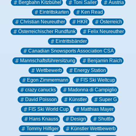
Bergbahn Kitzbühel
Toni Sailer
Austria
Eintrittskarten
Ken Read
Christian Neureuther
HKR
Österreich
Österreichischer Rundfunk
Felix Neureuther
Eintrittsbänder
Canadian Snowsports Association CSA
Mannschaftsführersitzung
Benjamin Raich
Wettbewerb
Energy Station
Egon Zimmermann
FIS Ski Weltcup
crazy canucks
Madonna di Campiglio
David Poisson
Künstler
Super G
FIS Ski World Cup
Matthias Mayer
Hans Knauss
Design
Shuttle
Tommy Hilfiger
Künstler Wettbewerb