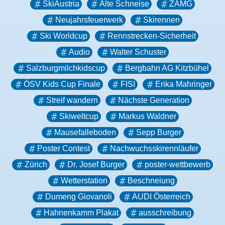
SkiAustria
Alte Schneise
ZAMG
Neujahrsfeuerwerk
Skirennen
Ski Worldcup
Rennstrecken-Sicherheit
Audio
Walter Schuster
Salzburgmilchkidscup
Bergbahn AG Kitzbühel
ÖSV Kids Cup Finale
FISI
Erika Mahringer
Streif wandern
Nächste Generation
Skiweltcup
Markus Waldner
Mausefalleboden
Sepp Burger
Poster Contest
Nachwuchsskirennläufer
Zürich
Dr. Josef Burger
poster-wettbewerb
Wetterstation
Beschneiung
Dumeng Giovanoli
AUDI Österreich
Hahnenkamm Plakat
ausschreibung