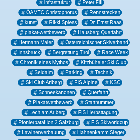
Infrastruktur
Peter Fill
ÖAMTC Christophorus
Rennstrecken
kunst
Rikki Spiess
Dr. Ernst Raas
plakat-wettbewerb
Hausberg Querfahrt
Hermann Maier
Österreichischer Skiverband
Innsbruck
Bergrettung Tirol
Race Week
Chronik eines Mythos
Kitzbüheler Ski Club
Seidalm
Parking
Technik
Ski Club Arlberg
FIS Alpine
KSC
Schneekanonen
Querfahrt
Plakatwettbewerb
Startnummer
Lech am Arlberg
FIS Herbsttagung
Pionierbataillon 2 Salzburg
FIS Skiworldcup
Lawinenverbauung
Hahnenkamm Sieger