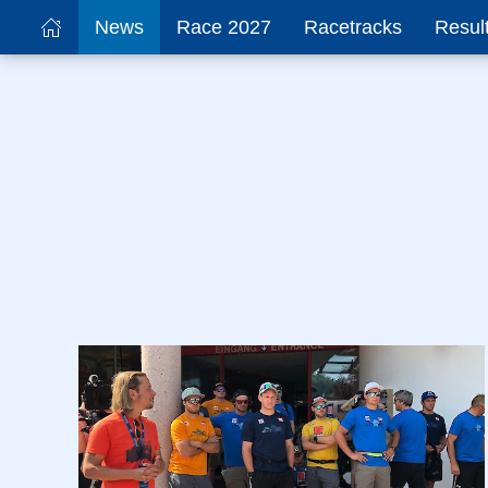
News
Race 2027
Racetracks
Resul