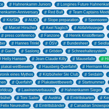
ce
Hahnenkamm Juniors
Longines Future Hahnenk
nenkamm-Anniversary
Red Bull
Team Captains Meet
KitzSki
AUDI
Slope preparation
Sponsoren
Marcel Hirscher
Axel Naglich
Abfahrtssieger
press conference
Fanzone
Henrik Kristoffersen
ber
Hannes Trinkl
ÖSV
Bundesheer
Seidl
Gams
Saslong
Gröden
Schneehaltesystem
Helly Hansen
Jean-Claude Killy
Mausefalle
Hi
plakat-wettbewerb
Hausberg Querfahrt
Hermann Mai
ronik eines Mythos
Kitzbüheler Ski Club
Seidalm
nen
Querfahrt
Plakatwettbewerb
Startnummer
orldcup
Lawinenverbauung
Hahnenkamm Sieger
zbühel
Toni Sailer
Austria
Eintrittskarten
Ke
Felix Neureuther
Eintrittsbänder
Canadian Snowspor