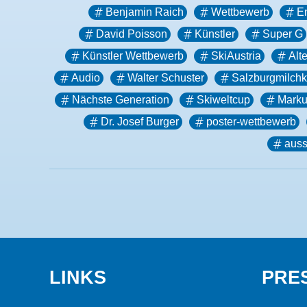
Benjamin Raich
Wettbewerb
En
David Poisson
Künstler
Super G
Künstler Wettbewerb
SkiAustria
Alt
Audio
Walter Schuster
Salzburgmilchk
Nächste Generation
Skiweltcup
Marku
Dr. Josef Burger
poster-wettbewerb
auss
LINKS
PRE