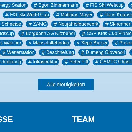
ergy Station
Egon Zimmermann
FIS Ski Weltcup
FIS Ski World Cup
Matthias Mayer
Hans Knaus
e Schneise
ZAMG
Neujahrsfeuerwerk
Skirennen
idscup
Bergbahn AG Kitzbühel
ÖSV Kids Cup Finale
s Waldner
Mausefalleboden
Sepp Burger
Poste
Wetterstation
Beschneiung
Dumeng Giovanoli
chreibung
Infrastruktur
Peter Fill
ÖAMTC Christ
Alle Neuigkeiten
SSE
TEAM