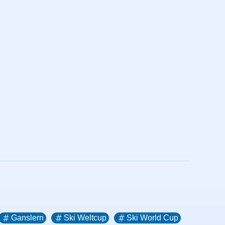
Ganslern
Ski Weltcup
Ski World Cup