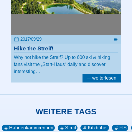
2017/09/29
Hike the Streif!
Why not hike the Streif? Up to 600 ski & hiking
fans visit the „Start-Haus“ daily and discover
interesting…
weiterlesen
WEITERE TAGS
Hahnenkammrennen
Streif
Kitzbühel
FIS