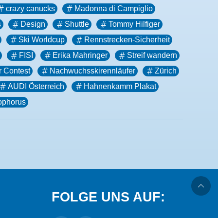
crazy canucks
Madonna di Campiglio
s
Design
Shuttle
Tommy Hilfiger
Ski Worldcup
Rennstrecken-Sicherheit
FISI
Erika Mahringer
Streif wandern
r Contest
Nachwuchsskirennläufer
Zürich
AUDI Österreich
Hahnenkamm Plakat
ophorus
FOLGE UNS AUF: