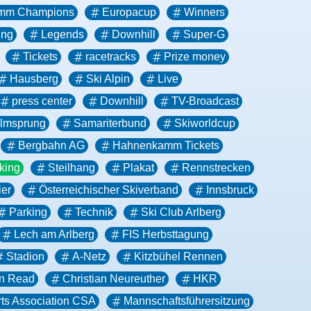
amm Champions
Europacup
Winners
ing
Legends
Downhill
Super-G
Tickets
racetracks
Prize money
Hausberg
Ski Alpin
Live
press center
Downhill
TV-Broadcast
almsprung
Samariterbund
Skiworldcup
Bergbahn AG
Hahnenkamm Tickets
king
Steilhang
Plakat
Rennstrecken
er
Österreichischer Skiverband
Innsbruck
Parking
Technik
Ski Club Arlberg
Lech am Arlberg
FIS Herbsttagung
Stadion
A-Netz
Kitzbühel Rennen
n Read
Christian Neureuther
HKR
ts Association CSA
Mannschaftsführersitzung