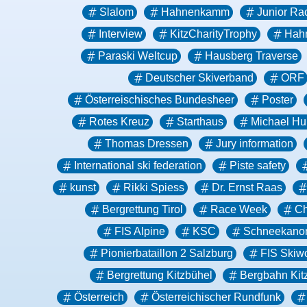
Slalom
Hahnenkamm
Junior Ra
Interview
KitzCharityTrophy
Hah
Paraski Weltcup
Hausberg Traverse
Deutscher Skiverband
ORF
Österreischisches Bundesheer
Poster
Rotes Kreuz
Starthaus
Michael Hu
Thomas Dressen
Jury information
International ski federation
Piste safety
kunst
Rikki Spiess
Dr. Ernst Raas
Bergrettung Tirol
Race Week
Ch
FIS Alpine
KSC
Schneekano
Pionierbataillon 2 Salzburg
FIS Skiw
Bergrettung Kitzbühel
Bergbahn Kit
Österreich
Österreichischer Rundfunk