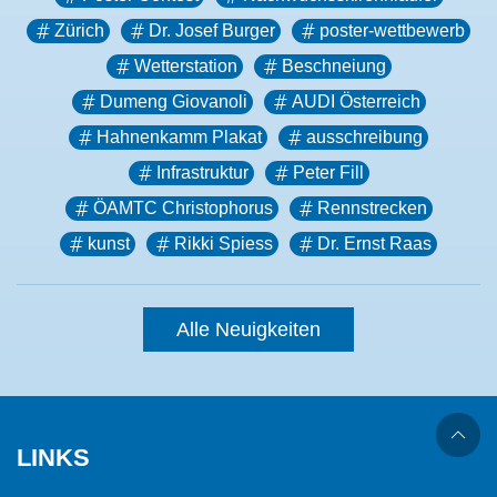
Zürich
Dr. Josef Burger
poster-wettbewerb
Wetterstation
Beschneiung
Dumeng Giovanoli
AUDI Österreich
Hahnenkamm Plakat
ausschreibung
Infrastruktur
Peter Fill
ÖAMTC Christophorus
Rennstrecken
kunst
Rikki Spiess
Dr. Ernst Raas
Alle Neuigkeiten
LINKS