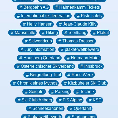
Bergbahn AG
Hahnenkamm Tickets
International ski federation
Piste safety
Helly Hansen
Jean-Claude Killy
Mausefalle
Hiking
Steilhang
Plakat
Skiworldcup
Thomas Dressen
Jury information
plakat-wettbewerb
Hausberg Querfahrt
Hermann Maier
Österreichischer Skiverband
Innsbruck
Bergrettung Tirol
Race Week
Chronik eines Mythos
Kitzbüheler Ski Club
Seidalm
Parking
Technik
Ski Club Arlberg
FIS Alpine
KSC
Schneekanonen
Querfahrt
Plakatwettbewerb
Startnummer