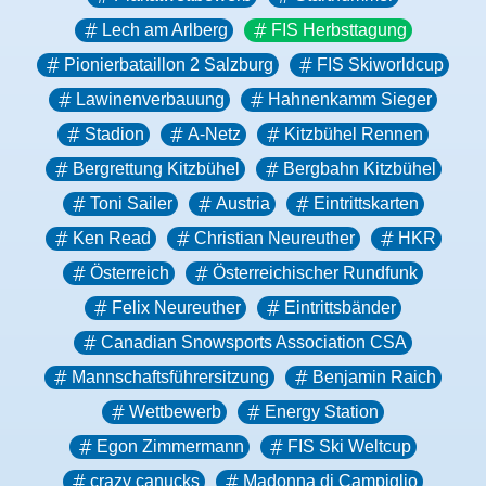
Lech am Arlberg
FIS Herbsttagung
Pionierbataillon 2 Salzburg
FIS Skiworldcup
Lawinenverbauung
Hahnenkamm Sieger
Stadion
A-Netz
Kitzbühel Rennen
Bergrettung Kitzbühel
Bergbahn Kitzbühel
Toni Sailer
Austria
Eintrittskarten
Ken Read
Christian Neureuther
HKR
Österreich
Österreichischer Rundfunk
Felix Neureuther
Eintrittsbänder
Canadian Snowsports Association CSA
Mannschaftsführersitzung
Benjamin Raich
Wettbewerb
Energy Station
Egon Zimmermann
FIS Ski Weltcup
crazy canucks
Madonna di Campiglio