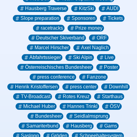
Hausberg Traverse
KitzSki
AUDI
Slope preparation
Sponsoren
Tickets
racetracks
Prize money
Deutscher Skiverband
ORF
Marcel Hirscher
Axel Naglich
Abfahrtssieger
Ski Alpin
Live
Österreischisches Bundesheer
Poster
press conference
Fanzone
Henrik Kristoffersen
press center
Downhill
TV-Broadcast
Rotes Kreuz
Starthaus
Michael Huber
Hannes Trinkl
ÖSV
Bundesheer
Seidlalmsprung
Samariterbund
Hausberg
Gams
Saslong
Gröden
Schneehaltesystem