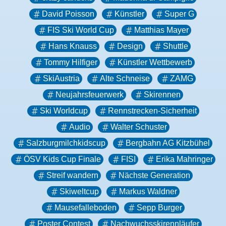
David Poisson
Künstler
Super G
FIS Ski World Cup
Matthias Mayer
Hans Knauss
Design
Shuttle
Tommy Hilfiger
Künstler Wettbewerb
SkiAustria
Alte Schneise
ZAMG
Neujahrsfeuerwerk
Skirennen
Ski Worldcup
Rennstrecken-Sicherheit
Audio
Walter Schuster
Salzburgmilchkidscup
Bergbahn AG Kitzbühel
ÖSV Kids Cup Finale
FISI
Erika Mahringer
Streif wandern
Nächste Generation
Skiweltcup
Markus Waldner
Mausefalleboden
Sepp Burger
Poster Contest
Nachwuchsskirennläufer