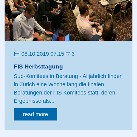
08.10.2019 07:15
3
FIS Herbsttagung
Sub-Komitees in Beratung - Alljährlich finden
in Zürich eine Woche lang die finalen
Beratungen der FIS Komitees statt, deren
Ergebnisse als...
read more