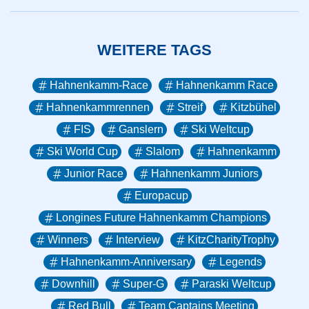
WEITERE TAGS
Hahnenkamm-Race
Hahnenkamm Race
Hahnenkammrennen
Streif
Kitzbühel
FIS
Ganslern
Ski Weltcup
Ski World Cup
Slalom
Hahnenkamm
Junior Race
Hahnenkamm Juniors
Europacup
Longines Future Hahnenkamm Champions
Winners
Interview
KitzCharityTrophy
Hahnenkamm-Anniversary
Legends
Downhill
Super-G
Paraski Weltcup
Red Bull
Team Captains Meeting