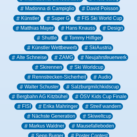
Madonna di Campiglio
David Poisson
Künstler
Super G
FIS Ski World Cup
Matthias Mayer
Hans Knauss
Design
Shuttle
Tommy Hilfiger
Künstler Wettbewerb
SkiAustria
Alte Schneise
ZAMG
Neujahrsfeuerwerk
Skirennen
Ski Worldcup
Rennstrecken-Sicherheit
Audio
Walter Schuster
Salzburgmilchkidscup
Bergbahn AG Kitzbühel
ÖSV Kids Cup Finale
FISI
Erika Mahringer
Streif wandern
Nächste Generation
Skiweltcup
Markus Waldner
Mausefalleboden
Sepp Burger
Poster Contest