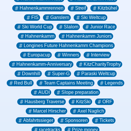
Hahnenkammrennen
Streif
Kitzbühel
FIS
Ganslern
Ski Weltcup
Ski World Cup
Slalom
Junior Race
Hahnenkamm
Hahnenkamm Juniors
Longines Future Hahnenkamm Champions
Europacup
Winners
Interview
Hahnenkamm-Anniversary
KitzCharityTrophy
Downhill
Super-G
Paraski Weltcup
Red Bull
Team Captains Meeting
Legends
AUDI
Slope preparation
Hausberg Traverse
KitzSki
ORF
Marcel Hirscher
Axel Naglich
Abfahrtssieger
Sponsoren
Tickets
racetracks
Prize money