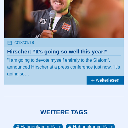
2018/01/18
Hirscher: “It’s going so well this year!“
“I am going to devote myself entirely to the Slalom“,
announced Hirscher at a press conference just now. “It’s
going so…
weiterlesen
WEITERE TAGS
Hahnenkamm-Race
Hahnenkamm Race