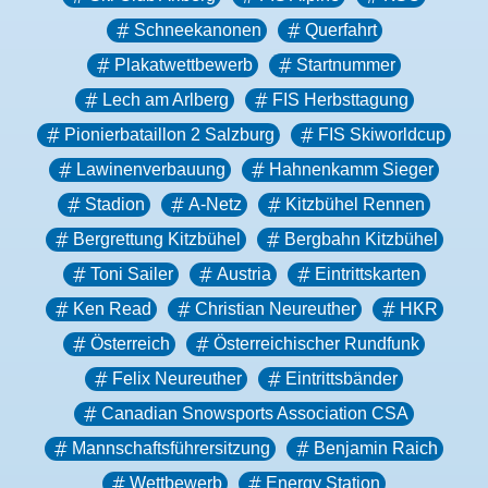
Schneekanonen
Querfahrt
Plakatwettbewerb
Startnummer
Lech am Arlberg
FIS Herbsttagung
Pionierbataillon 2 Salzburg
FIS Skiworldcup
Lawinenverbauung
Hahnenkamm Sieger
Stadion
A-Netz
Kitzbühel Rennen
Bergrettung Kitzbühel
Bergbahn Kitzbühel
Toni Sailer
Austria
Eintrittskarten
Ken Read
Christian Neureuther
HKR
Österreich
Österreichischer Rundfunk
Felix Neureuther
Eintrittsbänder
Canadian Snowsports Association CSA
Mannschaftsführersitzung
Benjamin Raich
Wettbewerb
Energy Station