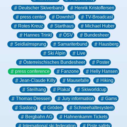
Deutscher Skiverband
Henrik Kristoffersen
press center
Downhill
TV-Broadcast
Rotes Kreuz
Starthaus
Michael Huber
Hannes Trinkl
ÖSV
Bundesheer
Seidlalmsprung
Samariterbund
Hausberg
Ski Alpin
Live
Österreischisches Bundesheer
Poster
press conference
Fanzone
Helly Hansen
Jean-Claude Killy
Mausefalle
Hiking
Steilhang
Plakat
Skiworldcup
Thomas Dressen
Jury information
Gams
Saslong
Gröden
Schneehaltesystem
Bergbahn AG
Hahnenkamm Tickets
International ski federation
Piste safety