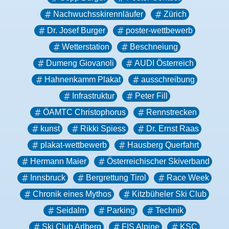
Nachwuchsskirennläufer
Zürich
Dr. Josef Burger
poster-wettbewerb
Wetterstation
Beschneiung
Dumeng Giovanoli
AUDI Österreich
Hahnenkamm Plakat
ausschreibung
Infrastruktur
Peter Fill
ÖAMTC Christophorus
Rennstrecken
kunst
Rikki Spiess
Dr. Ernst Raas
plakat-wettbewerb
Hausberg Querfahrt
Hermann Maier
Österreichischer Skiverband
Innsbruck
Bergrettung Tirol
Race Week
Chronik eines Mythos
Kitzbüheler Ski Club
Seidalm
Parking
Technik
Ski Club Arlberg
FIS Alpine
KSC