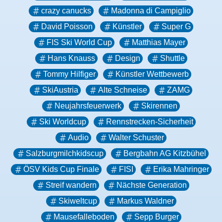
crazy canucks
Madonna di Campiglio
David Poisson
Künstler
Super G
FIS Ski World Cup
Matthias Mayer
Hans Knauss
Design
Shuttle
Tommy Hilfiger
Künstler Wettbewerb
SkiAustria
Alte Schneise
ZAMG
Neujahrsfeuerwerk
Skirennen
Ski Worldcup
Rennstrecken-Sicherheit
Audio
Walter Schuster
Salzburgmilchkidscup
Bergbahn AG Kitzbühel
ÖSV Kids Cup Finale
FISI
Erika Mahringer
Streif wandern
Nächste Generation
Skiweltcup
Markus Waldner
Mausefalleboden
Sepp Burger