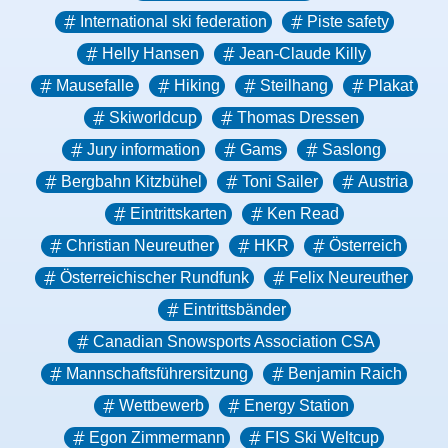
International ski federation
Piste safety
Helly Hansen
Jean-Claude Killy
Mausefalle
Hiking
Steilhang
Plakat
Skiworldcup
Thomas Dressen
Jury information
Gams
Saslong
Bergbahn Kitzbühel
Toni Sailer
Austria
Eintrittskarten
Ken Read
Christian Neureuther
HKR
Österreich
Österreichischer Rundfunk
Felix Neureuther
Eintrittsbänder
Canadian Snowsports Association CSA
Mannschaftsführersitzung
Benjamin Raich
Wettbewerb
Energy Station
Egon Zimmermann
FIS Ski Weltcup