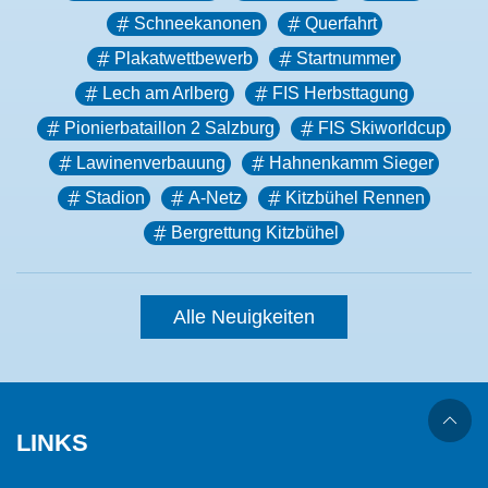
Schneekanonen
Querfahrt
Plakatwettbewerb
Startnummer
Lech am Arlberg
FIS Herbsttagung
Pionierbataillon 2 Salzburg
FIS Skiworldcup
Lawinenverbauung
Hahnenkamm Sieger
Stadion
A-Netz
Kitzbühel Rennen
Bergrettung Kitzbühel
Alle Neuigkeiten
LINKS