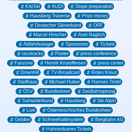
KitzSki
AUDI
Slope preparation
Hausberg Traverse
Prize money
Deutscher Skiverband
ORF
Marcel Hirscher
Axel Naglich
Abfahrtssieger
Sponsoren
Tickets
racetracks
Poster
press conference
Fanzone
Henrik Kristoffersen
press center
Downhill
TV-Broadcast
Rotes Kreuz
Starthaus
Michael Huber
Hannes Trinkl
ÖSV
Bundesheer
Seidlalmsprung
Samariterbund
Hausberg
Ski Alpin
Live
Österreischisches Bundesheer
Gröden
Schneehaltesystem
Bergbahn AG
Hahnenkamm Tickets