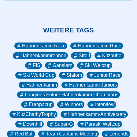
WEITERE TAGS
Hahnenkamm-Race
Hahnenkamm Race
Hahnenkammrennen
Streif
Kitzbühel
FIS
Ganslern
Ski Weltcup
Ski World Cup
Slalom
Junior Race
Hahnenkamm
Hahnenkamm Juniors
Longines Future Hahnenkamm Champions
Europacup
Winners
Interview
KitzCharityTrophy
Hahnenkamm-Anniversary
Downhill
Super-G
Paraski Weltcup
Red Bull
Team Captains Meeting
Legends