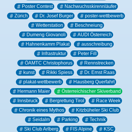
Poster Contest
Nachwuchsskirennläufer
Zürich
Dr. Josef Burger
poster-wettbewerb
Wetterstation
Beschneiung
Dumeng Giovanoli
AUDI Österreich
Hahnenkamm Plakat
ausschreibung
Infrastruktur
Peter Fill
ÖAMTC Christophorus
Rennstrecken
kunst
Rikki Spiess
Dr. Ernst Raas
plakat-wettbewerb
Hausberg Querfahrt
Hermann Maier
Österreichischer Skiverband
Innsbruck
Bergrettung Tirol
Race Week
Chronik eines Mythos
Kitzbüheler Ski Club
Seidalm
Parking
Technik
Ski Club Arlberg
FIS Alpine
KSC