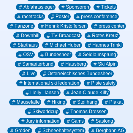
Abfahrtssieger
Sponsoren
Tickets
racetracks
Poster
press conference
Fanzone
Henrik Kristoffersen
press center
Downhill
TV-Broadcast
Rotes Kreuz
Starthaus
Michael Huber
Hannes Trinkl
ÖSV
Bundesheer
Seidlalmsprung
Samariterbund
Hausberg
Ski Alpin
Live
Österreischisches Bundesheer
International ski federation
Piste safety
Helly Hansen
Jean-Claude Killy
Mausefalle
Hiking
Steilhang
Plakat
Skiworldcup
Thomas Dressen
Jury information
Gams
Saslong
Gröden
Schneehaltesystem
Bergbahn AG