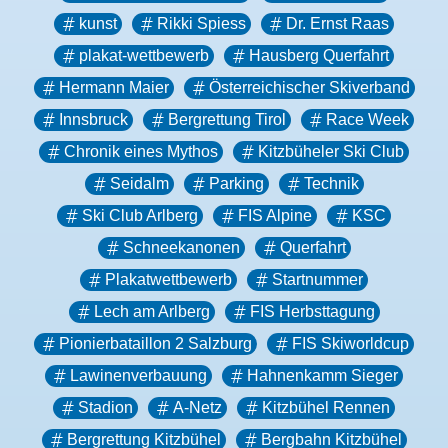
kunst
Rikki Spiess
Dr. Ernst Raas
plakat-wettbewerb
Hausberg Querfahrt
Hermann Maier
Österreichischer Skiverband
Innsbruck
Bergrettung Tirol
Race Week
Chronik eines Mythos
Kitzbüheler Ski Club
Seidalm
Parking
Technik
Ski Club Arlberg
FIS Alpine
KSC
Schneekanonen
Querfahrt
Plakatwettbewerb
Startnummer
Lech am Arlberg
FIS Herbsttagung
Pionierbataillon 2 Salzburg
FIS Skiworldcup
Lawinenverbauung
Hahnenkamm Sieger
Stadion
A-Netz
Kitzbühel Rennen
Bergrettung Kitzbühel
Bergbahn Kitzbühel