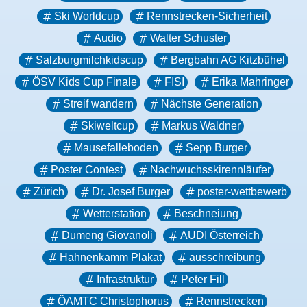
Ski Worldcup
Rennstrecken-Sicherheit
Audio
Walter Schuster
Salzburgmilchkidscup
Bergbahn AG Kitzbühel
ÖSV Kids Cup Finale
FISI
Erika Mahringer
Streif wandern
Nächste Generation
Skiweltcup
Markus Waldner
Mausefalleboden
Sepp Burger
Poster Contest
Nachwuchsskirennläufer
Zürich
Dr. Josef Burger
poster-wettbewerb
Wetterstation
Beschneiung
Dumeng Giovanoli
AUDI Österreich
Hahnenkamm Plakat
ausschreibung
Infrastruktur
Peter Fill
ÖAMTC Christophorus
Rennstrecken