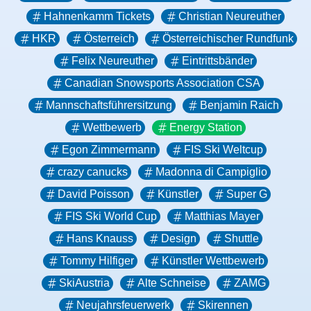
Hahnenkamm Tickets
Christian Neureuther
HKR
Österreich
Österreichischer Rundfunk
Felix Neureuther
Eintrittsbänder
Canadian Snowsports Association CSA
Mannschaftsführersitzung
Benjamin Raich
Wettbewerb
Energy Station
Egon Zimmermann
FIS Ski Weltcup
crazy canucks
Madonna di Campiglio
David Poisson
Künstler
Super G
FIS Ski World Cup
Matthias Mayer
Hans Knauss
Design
Shuttle
Tommy Hilfiger
Künstler Wettbewerb
SkiAustria
Alte Schneise
ZAMG
Neujahrsfeuerwerk
Skirennen