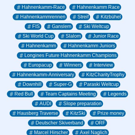
Hahnenkamm-Race
Hahnenkamm Race
Hahnenkammrennen
Streif
Kitzbühel
FIS
Ganslern
Ski Weltcup
Ski World Cup
Slalom
Junior Race
Hahnenkamm
Hahnenkamm Juniors
Longines Future Hahnenkamm Champions
Europacup
Winners
Interview
Hahnenkamm-Anniversary
KitzCharityTrophy
Downhill
Super-G
Paraski Weltcup
Red Bull
Team Captains Meeting
Legends
AUDI
Slope preparation
Hausberg Traverse
KitzSki
Prize money
Deutscher Skiverband
ORF
Marcel Hirscher
Axel Naglich