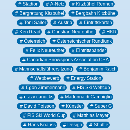
Stadion
A-Netz
Kitzbühel Rennen
Bergrettung Kitzbühel
Bergbahn Kitzbühel
Toni Sailer
Austria
Eintrittskarten
Ken Read
Christian Neureuther
HKR
Österreich
Österreichischer Rundfunk
Felix Neureuther
Eintrittsbänder
Canadian Snowsports Association CSA
Mannschaftsführersitzung
Benjamin Raich
Wettbewerb
Energy Station
Egon Zimmermann
FIS Ski Weltcup
crazy canucks
Madonna di Campiglio
David Poisson
Künstler
Super G
FIS Ski World Cup
Matthias Mayer
Hans Knauss
Design
Shuttle