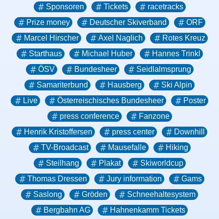
Sponsoren
Tickets
racetracks
Prize money
Deutscher Skiverband
ORF
Marcel Hirscher
Axel Naglich
Rotes Kreuz
Starthaus
Michael Huber
Hannes Trinkl
ÖSV
Bundesheer
Seidlalmsprung
Samariterbund
Hausberg
Ski Alpin
Live
Österreischisches Bundesheer
Poster
press conference
Fanzone
Henrik Kristoffersen
press center
Downhill
TV-Broadcast
Mausefalle
Hiking
Steilhang
Plakat
Skiworldcup
Thomas Dressen
Jury information
Gams
Saslong
Gröden
Schneehaltesystem
Bergbahn AG
Hahnenkamm Tickets