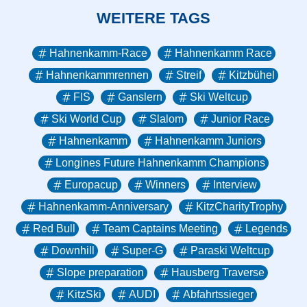
WEITERE TAGS
Hahnenkamm-Race
Hahnenkamm Race
Hahnenkammrennen
Streif
Kitzbühel
FIS
Ganslern
Ski Weltcup
Ski World Cup
Slalom
Junior Race
Hahnenkamm
Hahnenkamm Juniors
Longines Future Hahnenkamm Champions
Europacup
Winners
Interview
Hahnenkamm-Anniversary
KitzCharityTrophy
Red Bull
Team Captains Meeting
Legends
Downhill
Super-G
Paraski Weltcup
Slope preparation
Hausberg Traverse
KitzSki
AUDI
Abfahrtssieger