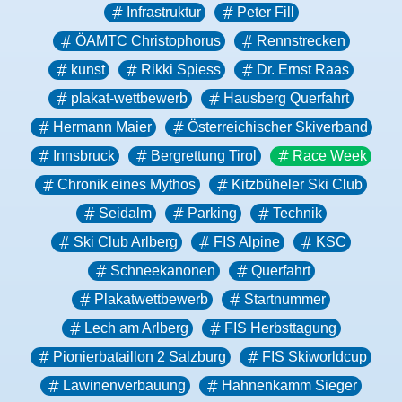
Infrastruktur
Peter Fill
ÖAMTC Christophorus
Rennstrecken
kunst
Rikki Spiess
Dr. Ernst Raas
plakat-wettbewerb
Hausberg Querfahrt
Hermann Maier
Österreichischer Skiverband
Innsbruck
Bergrettung Tirol
Race Week
Chronik eines Mythos
Kitzbüheler Ski Club
Seidalm
Parking
Technik
Ski Club Arlberg
FIS Alpine
KSC
Schneekanonen
Querfahrt
Plakatwettbewerb
Startnummer
Lech am Arlberg
FIS Herbsttagung
Pionierbataillon 2 Salzburg
FIS Skiworldcup
Lawinenverbauung
Hahnenkamm Sieger