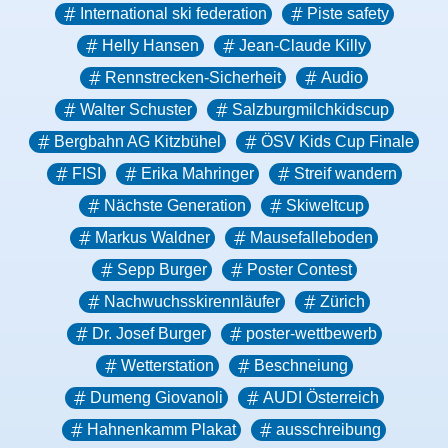
International ski federation
Piste safety
Helly Hansen
Jean-Claude Killy
Rennstrecken-Sicherheit
Audio
Walter Schuster
Salzburgmilchkidscup
Bergbahn AG Kitzbühel
ÖSV Kids Cup Finale
FISI
Erika Mahringer
Streif wandern
Nächste Generation
Skiweltcup
Markus Waldner
Mausefalleboden
Sepp Burger
Poster Contest
Nachwuchsskirennläufer
Zürich
Dr. Josef Burger
poster-wettbewerb
Wetterstation
Beschneiung
Dumeng Giovanoli
AUDI Österreich
Hahnenkamm Plakat
ausschreibung