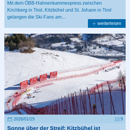
Mit dem ÖBB-Hahnenkammexpress zwischen
Kirchberg in Tirol, Kitzbühel und St. Johann in Tirol
gelangen die Ski-Fans am…
weiterlesen
2026/01/19
9
Sonne über der Streif: Kitzbühel ist