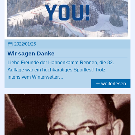
2022/01/26
Wir sagen Danke
Liebe Freunde der Hahnenkamm-Rennen, die 82.
Auflage war ein hochkarätiges Sportfest! Trotz
intensivem Winterwetter…
weiterlesen