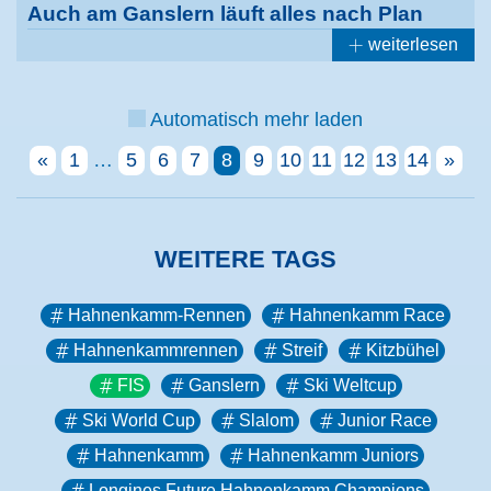
Auch am Ganslern läuft alles nach Plan
weiterlesen
Automatisch mehr laden
«
1
…
5
6
7
8
9
10
11
12
13
14
»
WEITERE TAGS
Hahnenkamm-Rennen
Hahnenkamm Race
Hahnenkammrennen
Streif
Kitzbühel
FIS
Ganslern
Ski Weltcup
Ski World Cup
Slalom
Junior Race
Hahnenkamm
Hahnenkamm Juniors
Longines Future Hahnenkamm Champions