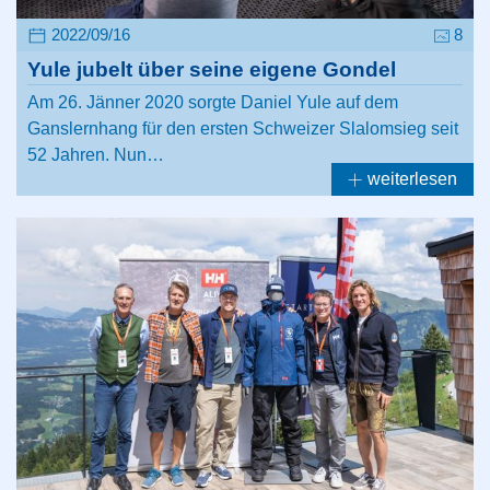
2022/09/16
8
Yule jubelt über seine eigene Gondel
Am 26. Jänner 2020 sorgte Daniel Yule auf dem
Ganslernhang für den ersten Schweizer Slalomsieg seit
52 Jahren. Nun…
weiterlesen