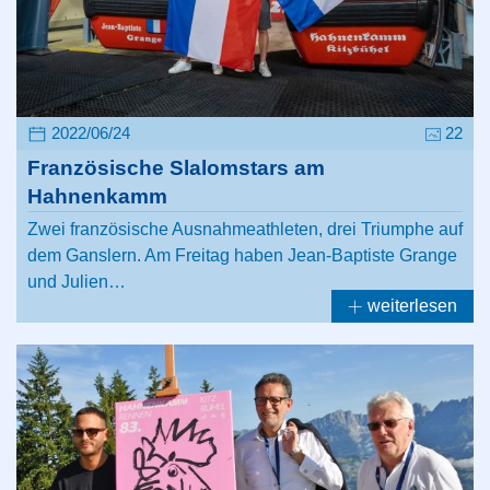
2022/06/24
22
Französische Slalomstars am
Hahnenkamm
Zwei französische Ausnahmeathleten, drei Triumphe auf
dem Ganslern. Am Freitag haben Jean-Baptiste Grange
und Julien…
weiterlesen