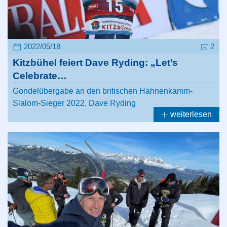
2022/05/18
2
Kitzbühel feiert Dave Ryding: „Let’s
Celebrate…
Gondelübergabe an den britischen Hahnenkamm-
Slalom-Sieger 2022, Dave Ryding
weiterlesen