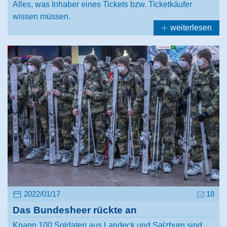
Alles, was Inhaber eines Tickets bzw. Ticketkäufer
wissen müssen.
weiterlesen
2022/01/17
18
Das Bundesheer rückte an
Knapp 100 Soldaten aus Landeck und Salzburg sind