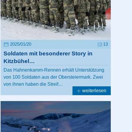
2025/01/20
13
Soldaten mit besonderer Story in
Kitzbühel…
Das Hahnenkamm-Rennen erhält Unterstützung
von 100 Soldaten aus der Obersteiermark. Zwei
von ihnen haben die Streif…
weiterlesen