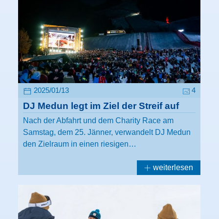
2025/01/13
4
DJ Medun legt im Ziel der Streif auf
Nach der Abfahrt und dem Charity Race am
Samstag, dem 25. Jänner, verwandelt DJ Medun
den Zielraum in einen riesigen…
weiterlesen