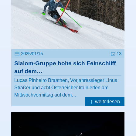
2025/01/15
13
Slalom-Gruppe holte sich Feinschliff
auf dem…
Lucas Pinheiro Braathen, Vorjahressieger Linus
Straßer und acht Österreicher trainierten am
Mittwochvormittag auf dem…
weiterlesen