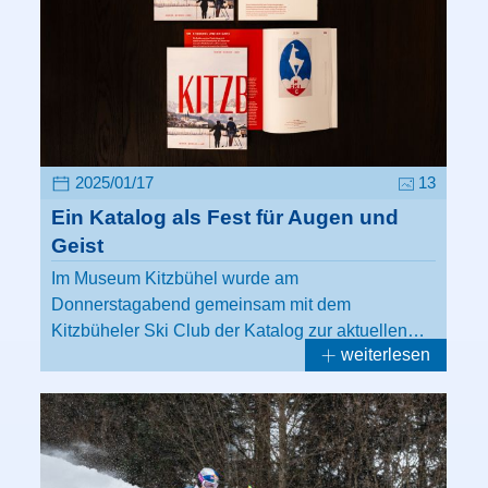
2025/01/17
13
Ein Katalog als Fest für Augen und
Geist
Im Museum Kitzbühel wurde am
Donnerstagabend gemeinsam mit dem
Kitzbüheler Ski Club der Katalog zur aktuellen…
weiterlesen