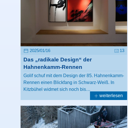
2025/01/16
13
Das „radikale Design“ der
Hahnenkamm-Rennen
Golif schuf mit dem Design der 85. Hahnenkamm-
Rennen einen Blickfang in Schwarz-Weiß. In
Kitzbühel widmet sich noch bis…
weiterlesen