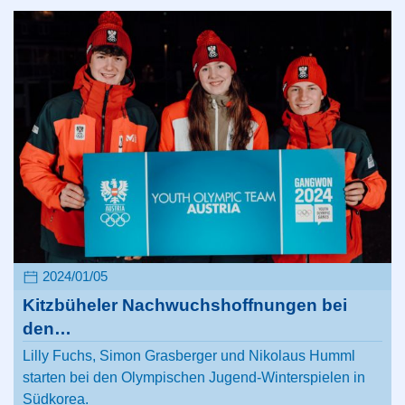
2024/01/05
Kitzbüheler Nachwuchshoffnungen bei
den…
Lilly Fuchs, Simon Grasberger und Nikolaus Humml
starten bei den Olympischen Jugend-Winterspielen in
Südkorea.