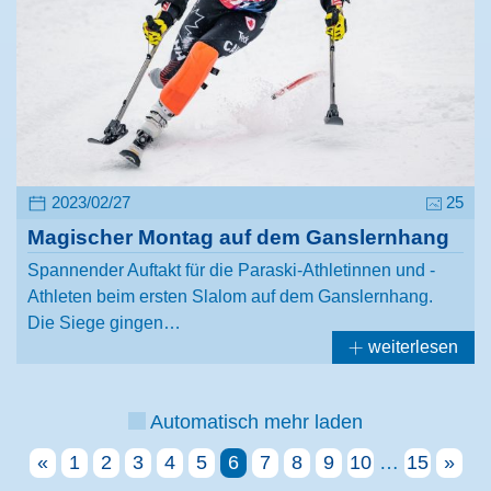
2023/02/27
25
Magischer Montag auf dem Ganslernhang
Spannender Auftakt für die Paraski-Athletinnen und -
Athleten beim ersten Slalom auf dem Ganslernhang.
Die Siege gingen…
weiterlesen
Automatisch mehr laden
«
1
2
3
4
5
6
7
8
9
10
…
15
»