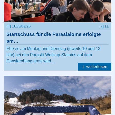
2023/02/26
11
Startschuss für die Paraslaloms erfolgte
am…
Ehe es am Montag und Dienstag (jeweils 10 und 13
Uhr) bei den Paraski-Weltcup-Slaloms auf dem
Ganslernhang ernst wird…
weiterlesen