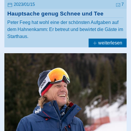
2023/01/15
7
Hauptsache genug Schnee und Tee
Peter Feeg hat wohl eine der schönsten Aufgaben auf
dem Hahnenkamm: Er betreut und bewirtet die Gäste im
Starthaus.
weiterlesen