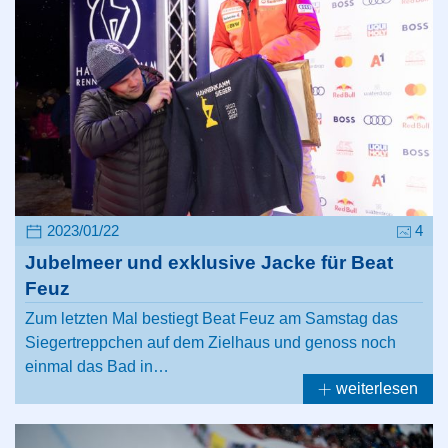
2023/01/22
4
Jubelmeer und exklusive Jacke für Beat
Feuz
Zum letzten Mal bestiegt Beat Feuz am Samstag das
Siegertreppchen auf dem Zielhaus und genoss noch
einmal das Bad in…
weiterlesen