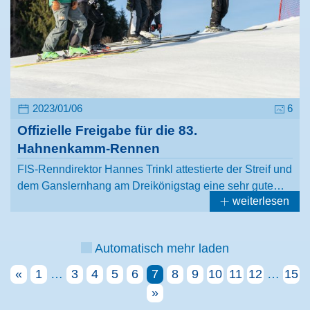
2023/01/06
6
Offizielle Freigabe für die 83.
Hahnenkamm-Rennen
FIS-Renndirektor Hannes Trinkl attestierte der Streif und
dem Ganslernhang am Dreikönigstag eine sehr gute…
weiterlesen
Automatisch mehr laden
«
1
…
3
4
5
6
7
8
9
10
11
12
…
15
»