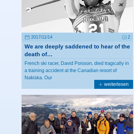
2017/11/14
2
We are deeply saddened to hear of the
death of…
French ski racer, David Poisson, died tragically in
a training accident at the Canadian resort of
Nakiska. Our
weiterlesen