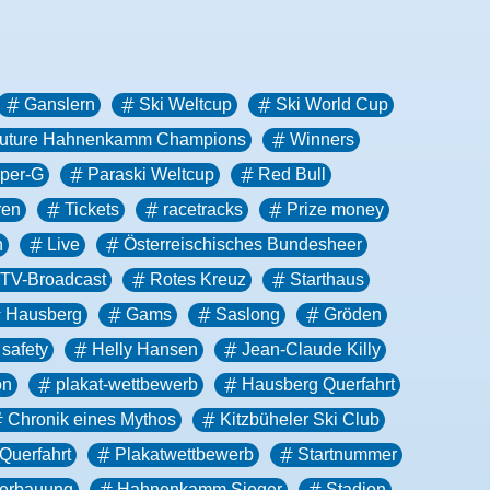
Ganslern
Ski Weltcup
Ski World Cup
Future Hahnenkamm Champions
Winners
per-G
Paraski Weltcup
Red Bull
ren
Tickets
racetracks
Prize money
n
Live
Österreischisches Bundesheer
TV-Broadcast
Rotes Kreuz
Starthaus
Hausberg
Gams
Saslong
Gröden
 safety
Helly Hansen
Jean-Claude Killy
on
plakat-wettbewerb
Hausberg Querfahrt
Chronik eines Mythos
Kitzbüheler Ski Club
Querfahrt
Plakatwettbewerb
Startnummer
erbauung
Hahnenkamm Sieger
Stadion