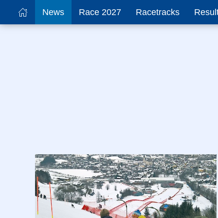
News
Race 2027
Racetracks
Resul