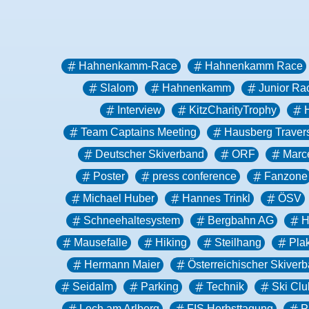
Hahnenkamm-Race
Hahnenkamm Race
Slalom
Hahnenkamm
Junior Ra
Interview
KitzCharityTrophy
Team Captains Meeting
Hausberg Traver
Deutscher Skiverband
ORF
Marce
Poster
press conference
Fanzone
Michael Huber
Hannes Trinkl
ÖSV
Schneehaltesystem
Bergbahn AG
H
Mausefalle
Hiking
Steilhang
Pla
Hermann Maier
Österreichischer Skiver
Seidalm
Parking
Technik
Ski Clu
Lech am Arlberg
FIS Herbsttagung
P