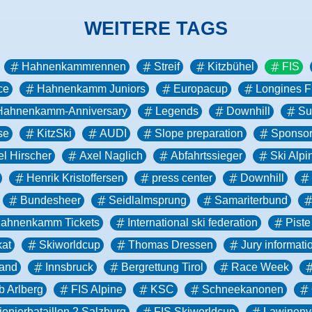
WEITERE TAGS
Hahnenkammrennen
Streif
Kitzbühel
FIS
ce
Hahnenkamm Juniors
Europacup
Longines 
Hahnenkamm-Anniversary
Legends
Downhill
Su
se
KitzSki
AUDI
Slope preparation
Sponso
l Hirscher
Axel Naglich
Abfahrtssieger
Ski Alpi
Henrik Kristoffersen
press center
Downhill
Bundesheer
Seidlalmsprung
Samariterbund
ahnenkamm Tickets
International ski federation
Piste
kat
Skiworldcup
Thomas Dressen
Jury informati
band
Innsbruck
Bergrettung Tirol
Race Week
b Arlberg
FIS Alpine
KSC
Schneekanonen
ionierbataillon 2 Salzburg
FIS Skiworldcup
Lawinenv