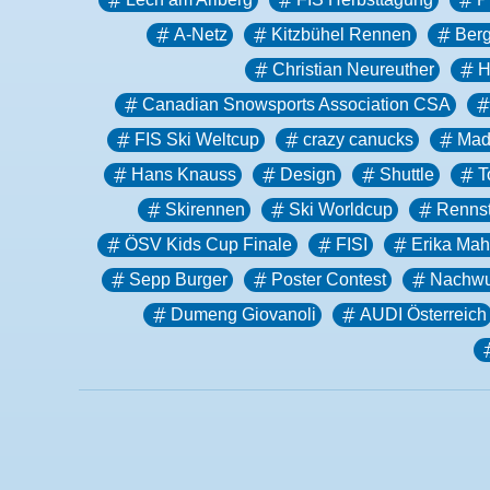
A-Netz
Kitzbühel Rennen
Berg
Christian Neureuther
Canadian Snowsports Association CSA
FIS Ski Weltcup
crazy canucks
Mad
Hans Knauss
Design
Shuttle
T
Skirennen
Ski Worldcup
Rennst
ÖSV Kids Cup Finale
FISI
Erika Mah
Sepp Burger
Poster Contest
Nachwu
Dumeng Giovanoli
AUDI Österreich