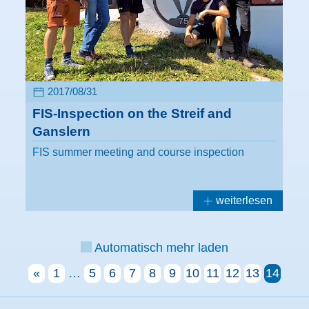
2017/08/31
FIS-Inspection on the Streif and
Ganslern
FIS summer meeting and course inspection
weiterlesen
Automatisch mehr laden
«
1
…
5
6
7
8
9
10
11
12
13
14