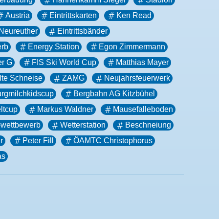
Austria
Eintrittskarten
Ken Read
 Neureuther
Eintrittsbänder
rb
Energy Station
Egon Zimmermann
r G
FIS Ski World Cup
Matthias Mayer
lte Schneise
ZAMG
Neujahrsfeuerwerk
urgmilchkidscup
Bergbahn AG Kitzbühel
ltcup
Markus Waldner
Mausefalleboden
-wettbewerb
Wetterstation
Beschneiung
r
Peter Fill
ÖAMTC Christophorus
as