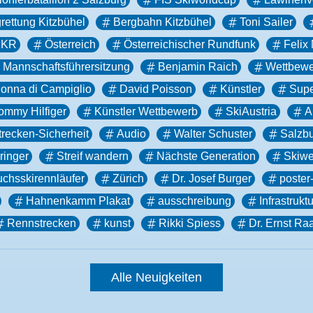
rettung Kitzbühel
Bergbahn Kitzbühel
Toni Sailer
HKR
Österreich
Österreichischer Rundfunk
Felix
Mannschaftsführersitzung
Benjamin Raich
Wettbewe
onna di Campiglio
David Poisson
Künstler
Supe
ommy Hilfiger
Künstler Wettbewerb
SkiAustria
A
recken-Sicherheit
Audio
Walter Schuster
Salzb
ringer
Streif wandern
Nächste Generation
Skiwe
chsskirennläufer
Zürich
Dr. Josef Burger
poster
Hahnenkamm Plakat
ausschreibung
Infrastruktu
Rennstrecken
kunst
Rikki Spiess
Dr. Ernst Ra
Alle Neuigkeiten