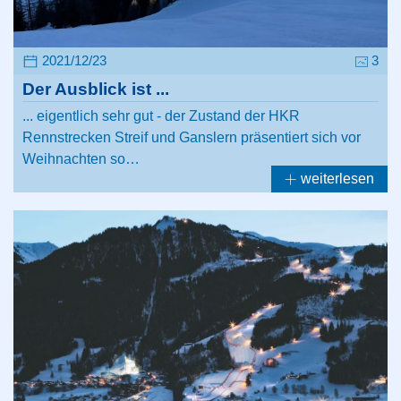
2021/12/23
3
Der Ausblick ist ...
... eigentlich sehr gut - der Zustand der HKR
Rennstrecken Streif und Ganslern präsentiert sich vor
Weihnachten so…
weiterlesen