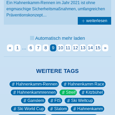
​​​​​​​Ein Hahnenkamm-Rennen im Jahr 2021 ist ohne
engmaschige Sicherheitsmaßnahmen, umfangreichen
Präventionskonzept…
weiterlesen
Automatisch mehr laden
«
1
…
6
7
8
9
10
11
12
13
14
15
»
WEITERE TAGS
Hahnenkamm-Rennen
Hahnenkamm Race
Hahnenkammrennen
Streif
Kitzbühel
Ganslern
FIS
Ski Weltcup
Ski World Cup
Slalom
Hahnenkamm