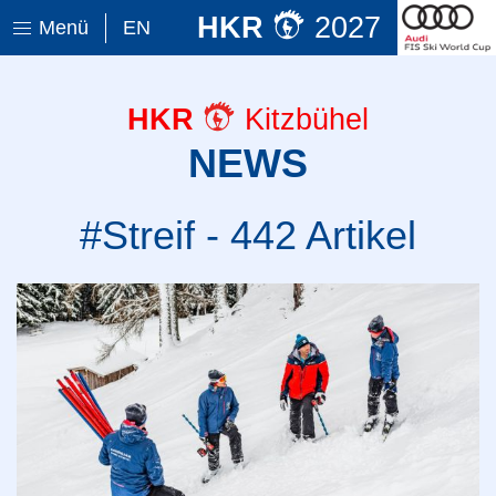
HKR
2027
Menü
EN
HKR
Kitzbühel
NEWS
#Streif - 442 Artikel